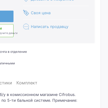
Своя цена
Написать продавцу
и
лучите деньги
очта в отделение
наличными
стики
Комплект
б/у в комиссионном магазине Cifrobus.
 по 5-ти бальной системе. Примечание:
рапины на стекле.Хотите скидку? Давайте