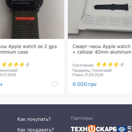
сы Apple watch se 2 gps
Смарт-часы Apple watch 
minium case
+ cellular 40mm aluminum
Состояние:
ехноскарб
Продавец: Техноскарб
6.07.2026
Ровно, 21.05.2026
н
6 500 грн
Партнеры:
Как покупать?
Как продавать?