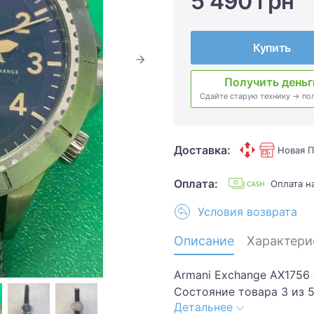
5 490 грн
Купить
Получить деньг
Сдайте старую технику → по
Доставка:
Новая П
Оплата:
Оплата 
Условия возврата
Описание
Характери
Armani Exchange AX1756 
Состояние товара 3 из 5
Детальнее
царапины потертости ца