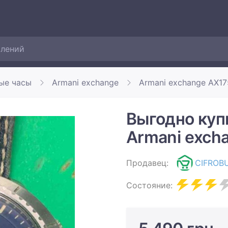
ые часы
Armani exchange
Armani exchange AX1
Выгодно куп
Armani exch
Продавец:
CIFROB
Состояние: