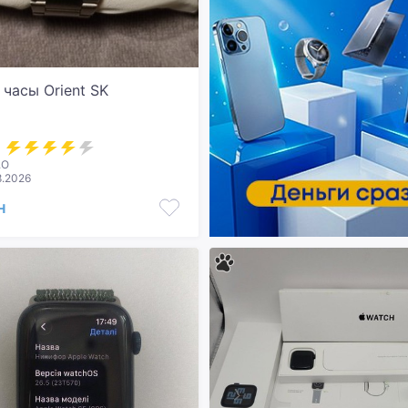
часы Orient SK
.О
8.2026
н