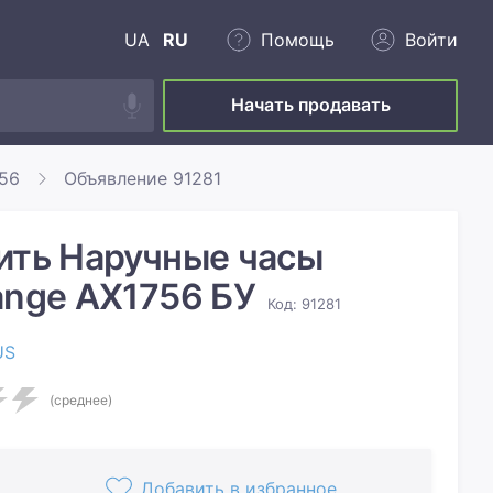
UA
RU
Помощь
Войти
Начать продавать
756
Объявление 91281
ить Наручные часы
ange AX1756 БУ
Код: 91281
US
(среднее)
Добавить в избранное