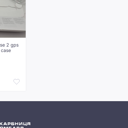
se 2 gps
 case