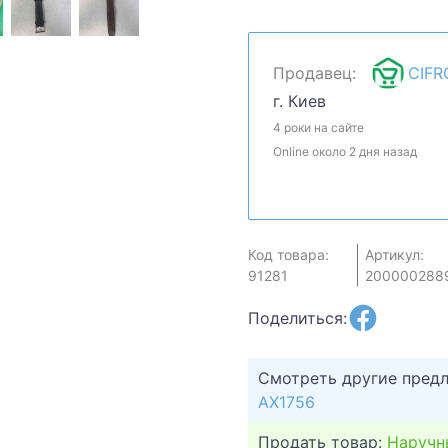
обсудим. Предложите с
сделать.Уточняйте нали
быть продан в рознично
Продавец:
CIFR
г. Киев
4 роки на сайте
Online около 2 дня назад
Код товара:
Артикул:
91281
200000288
Поделиться:
Смотреть другие пред
AX1756
Продать товар:
Наручн