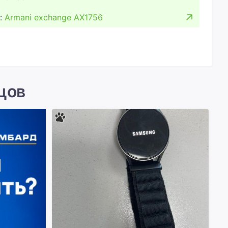
:
Armani exchange AX1756
цов