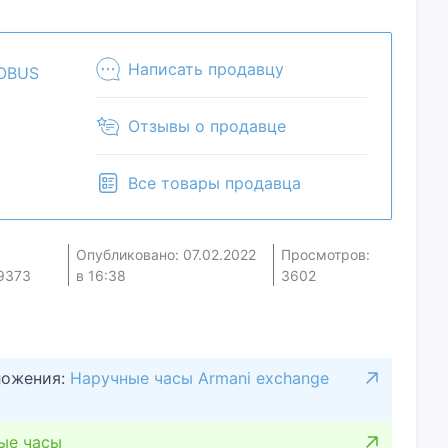
вою цену и мы посмотрим, что сможем
чие и комплектацию у менеджера. Товар может
м магазине.
Написать продавцу
OBUS
Отзывы о продавце
Все товары продавца
Опубликовано: 07.02.2022
Просмотров:
9373
в 16:38
3602
ложения:
Наручные часы Armani exchange
ые часы