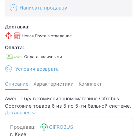
Написать продавцу
Доставка:
Новая Почта в отделение
Оплата:
Оплата наличными
Условия возврата
Описание
Характеристики
Комплект
Awei T1 б/у в комиссионном магазине Cifrobus.
Состояние товара 6 из 5 по 5-ти бальной системе.
Детальнее
Примечание: без дефектов. Комплектация товара:
упаковка, документы, кабель.Хотите скидку?
Продавец:
CIFROBUS
Давайте обсудим. Предложите свою цену и мы
г. Киев
посмотрим, что сможем сделать.Уточняйте