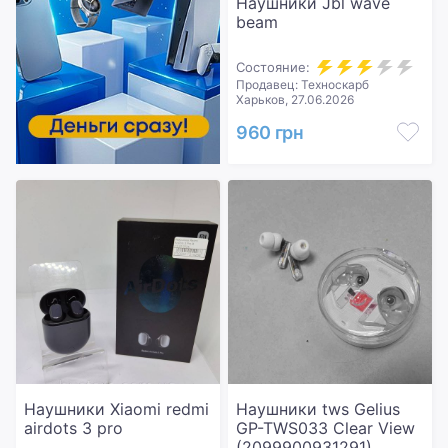
Наушники Jbl wave
beam
Состояние:
Продавец: Техноскарб
Харьков, 27.06.2026
960 грн
Наушники Xiaomi redmi
Наушники tws Gelius
airdots 3 pro
GP-TWS033 Clear View
(2099900931291)