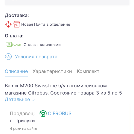
Доставка:
Новая Почта в отделение
Оплата:
Оплата наличными
Условия возврата
Описание
Характеристики
Комплект
Bamix M200 SwissLine б/у в комиссионном
магазине Cifrobus. Состояние товара 3 из 5 по 5-
Детальнее
ти бальной системе. Примечание: потертости,
царапины. Комплектация товара: 3 насадки.Хотите
Продавец:
CIFROBUS
скидку? Давайте обсудим. Предложите свою цену
г. Прилуки
и мы посмотрим, что сможем сделать.Уточняйте
наличие и комплектацию у менеджера. Товар
4 роки на сайте