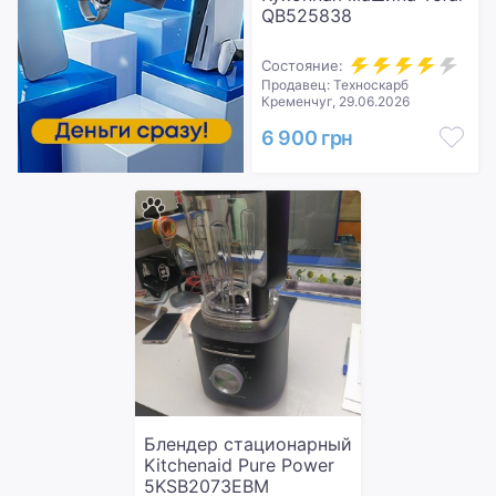
QB525838
Состояние:
Продавец: Техноскарб
Кременчуг, 29.06.2026
6 900 грн
Блендер стационарный
Kitchenaid Pure Power
5KSB2073EBM