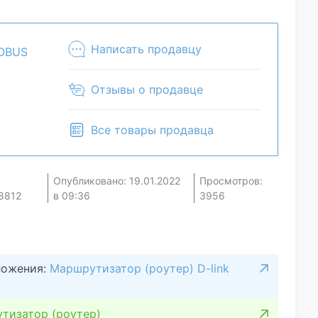
м. Предложите свою цену и мы посмотрим, что
те наличие и комплектацию у менеджера. Товар
зничном магазине.
Написать продавцу
OBUS
Отзывы о продавце
Все товары продавца
Опубликовано: 19.01.2022
Просмотров:
8812
в 09:36
3956
ложения:
Маршрутизатор (роутер) D-link
тизатор (роутер)