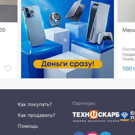
00
Марш
Состо
Продав
Львов,
100 
Партнеры:
Как покупать?
Как продавать?
Помощь