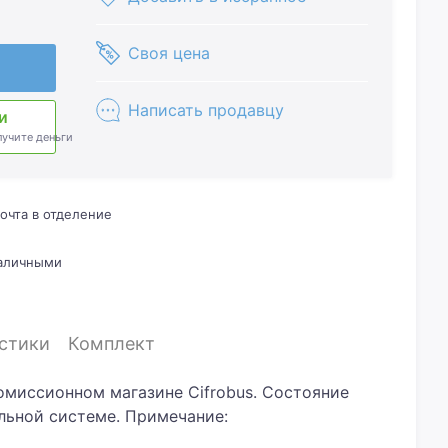
Своя цена
Написать продавцу
и
лучите деньги
очта в отделение
наличными
стики
Комплект
комиссионном магазине Cifrobus. Состояние
альной системе. Примечание:
омплектация товара: блок питания..Хотите