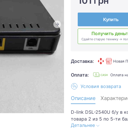
101 грн
Купить
Получить деньг
Сдайте старую технику → по
Доставка:
Новая П
Оплата:
Оплата 
Условия возврата
Описание
Характери
D-link DSL-2540U б/у в 
товара 2 из 5 по 5-ти б
Детальнее
царапины,потертости.. К