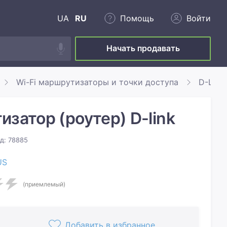
UA
RU
Помощь
Войти
Начать продавать
Wi-Fi маршрутизаторы и точки доступа
D-Link
затор (роутер) D-link
д: 78885
US
(приемлемый)
Добавить в избранное