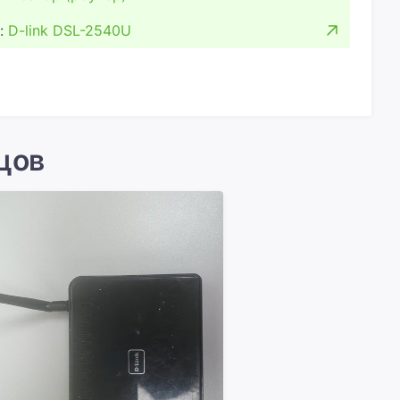
:
D-link DSL-2540U
цов