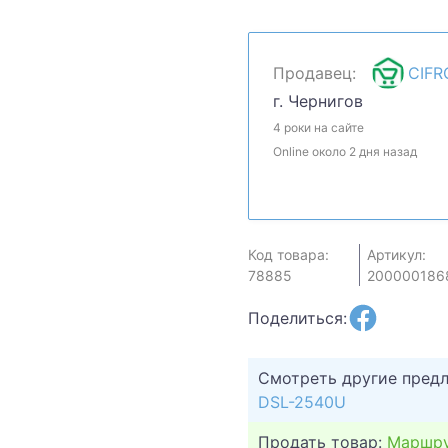
скидку? Давайте обсуди
сможем сделать.Уточняй
может быть продан в ро
Продавец:
CIFR
г. Чернигов
4 роки на сайте
Online около 2 дня назад
Код товара:
Артикул:
78885
200000186
Поделиться:
Смотреть другие пред
DSL-2540U
Продать товар:
Маршру