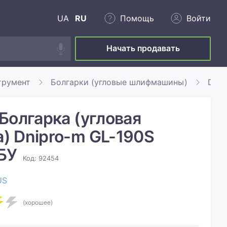
UA
RU
Помощь
Войти
Начать продавать
трумент
Болгарки (угловые шлифмашины)
Dnip
Болгарка (угловая
 Dnipro-m GL-190S
 БУ
Код: 92454
US
(хорошее)