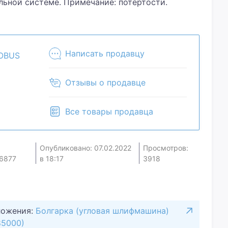
альной системе. Примечание: потертости.
йс, ручка, ключ.Хотите скидку? Давайте
вою цену и мы посмотрим, что сможем
чие и комплектацию у менеджера. Товар может
м магазине.
Написать продавцу
OBUS
Отзывы о продавце
Все товары продавца
Опубликовано: 07.02.2022
Просмотров:
6877
в 18:17
3918
ложения:
Болгарка (угловая шлифмашина)
85000)