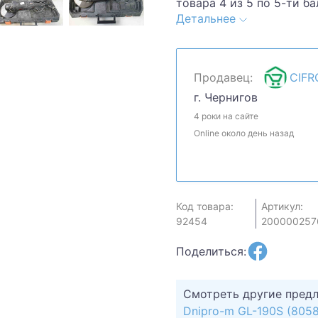
товара 4 из 5 по 5-ти б
Детальнее
Комплектация товара: ке
обсудим. Предложите с
сделать.Уточняйте нали
быть продан в рознично
Продавец:
CIFR
г. Чернигов
4 роки на сайте
Online около день назад
Код товара:
Артикул:
92454
200000257
Поделиться:
Смотреть другие пред
Dnipro-m GL-190S (805