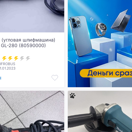
 (угловая шлифмашина)
 GL-280 (80590000)
CIFROBUS
1.01.2023
н