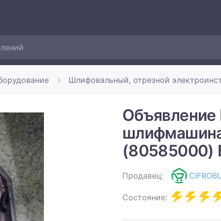
борудование
Шлифовальный, отрезной электроинс
Объявление 
шлифмашина)
(80585000)
Продавец:
CIFROB
Состояние: