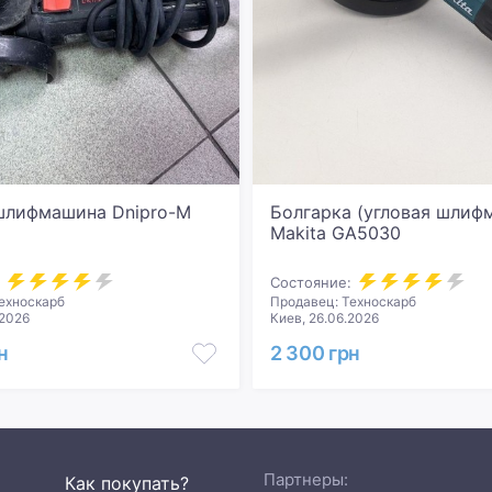
шлифмашина Dnipro-M
Болгарка (угловая шлиф
Makita GA5030
Состояние:
ехноскарб
Продавец: Техноскарб
.2026
Киев, 26.06.2026
н
2 300 грн
Партнеры:
Как покупать?