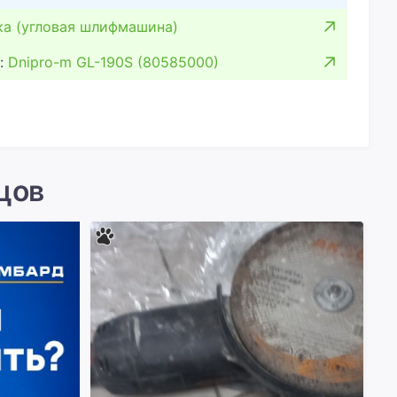
ка (угловая шлифмашина)
:
Dnipro-m GL-190S (80585000)
цов