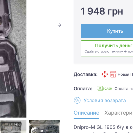
1 948 грн
Купить
Получить деньг
Сдайте старую технику → по
Доставка:
Новая П
Оплата:
Оплата 
Условия возврата
Описание
Характери
Dnipro-M GL-190S б/у в 