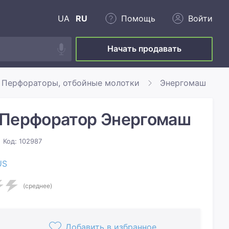
UA
RU
Помощь
Войти
Начать продавать
Перфораторы, отбойные молотки
Энергомаш
 Перфоратор Энергомаш
У
Код: 102987
US
(среднее)
Добавить в избранное