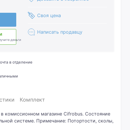
Своя цена
Написать продавцу
и
лучите деньги
очта в отделение
наличными
стики
Комплект
 в комиссионном магазине Cifrobus. Состояние
альной системе. Примечание: Потортости, сколы,
е скидку? Давайте обсудим. Предложите свою