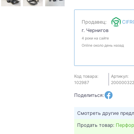
цену и мы посмотрим, ч
комплектацию у менедже
магазине.
Продавец:
CIFR
г. Чернигов
4 роки на сайте
Online около день назад
Код товара:
Артикул:
102987
20000032
Поделиться:
Смотреть другие пред
Продать товар:
Перфор