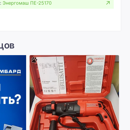
:
Энергомаш ПЕ-25170
цов