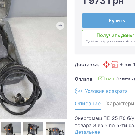
1 973 грн
Купить
Получить деньг
Сдайте старую технику → по
Доставка:
Новая П
Оплата:
Оплата 
Условия возврата
Описание
Характери
Энергомаш ПЕ-25170 б/у
товара 3 из 5 по 5-ти б
Детальнее
царапины. Грязь..Хотит