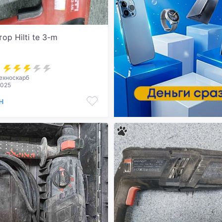
ор Hilti te 3-m
ехноскарб
2025
н