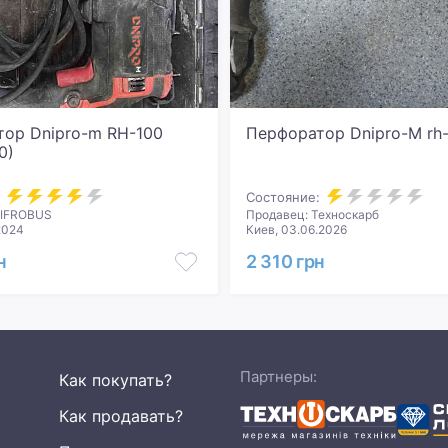
ор Dnipro-m RH-100
Перфоратор Dnipro-M rh
0)
Состояние:
CIFROBUS
Продавец: Техноскарб
2024
Киев, 03.06.2026
н
2 310 грн
Партнеры:
Как покупать?
Как продавать?