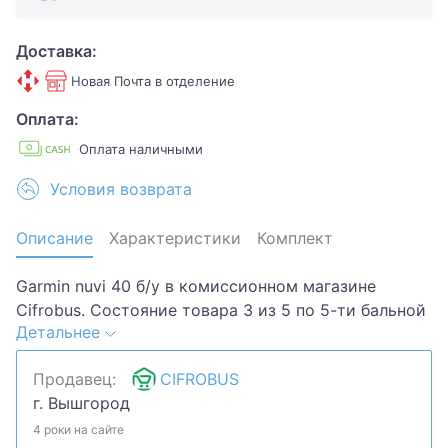
Доставка:
Новая Почта в отделение
Оплата:
Оплата наличными
Условия возврата
Описание
Характеристики
Комплект
Garmin nuvi 40 б/у в комиссионном магазине
Cifrobus. Состояние товара 3 из 5 по 5-ти бальной
Детальнее
системе. Хотите скидку? Давайте обсудим.
Предложите свою цену и мы посмотрим, что
Продавец:
CIFROBUS
сможем сделать.Уточняйте наличие и
г. Вышгород
комплектацию у менеджера. Товар может быть
продан в розничном магазине.
4 роки на сайте