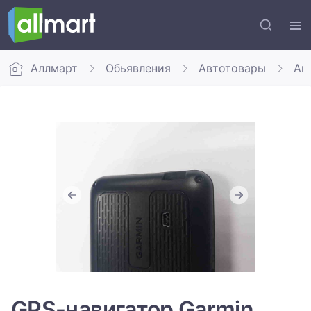
Аллмарт
Обьявления
Автотовары
Ав
GPS-навигатор Garmin