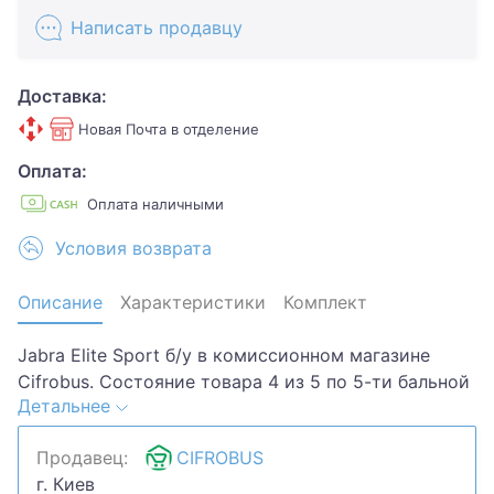
Написать продавцу
Доставка:
Новая Почта в отделение
Оплата:
Оплата наличными
Условия возврата
Описание
Характеристики
Комплект
Jabra Elite Sport б/у в комиссионном магазине
Cifrobus. Состояние товара 4 из 5 по 5-ти бальной
Детальнее
системе. Примечание: царапины потертости.
Комплектация товара: коробка кейс.Хотите
Продавец:
CIFROBUS
скидку? Давайте обсудим. Предложите свою цену
г. Киев
и мы посмотрим, что сможем сделать.Уточняйте