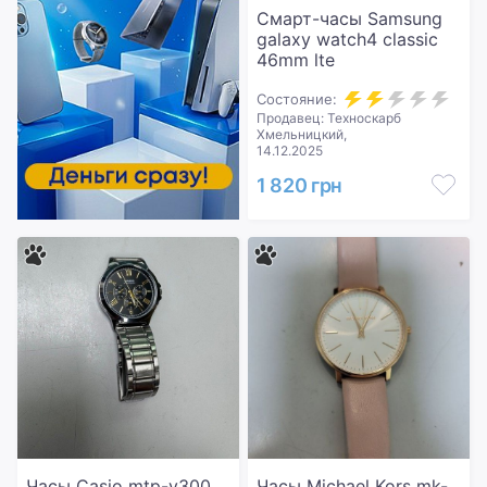
Смарт-часы Samsung
galaxy watch4 classic
46mm lte
Состояние:
Продавец: Техноскарб
Хмельницкий,
14.12.2025
1 820 грн
Часы Casio mtp-v300
Часы Michael Kors mk-