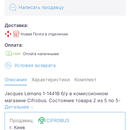
Написать продавцу
Доставка:
Новая Почта в отделение
Оплата:
Оплата наличными
Условия возврата
Описание
Характеристики
Комплект
Jacques Lemans 1-1441B б/у в комиссионном
магазине Cifrobus. Состояние товара 2 из 5 по 5-
Детальнее
ти бальной системе. Примечание: нет батарейки,
порван ремешок, царап.стекло.Хотите скидку?
Продавец:
CIFROBUS
Давайте обсудим. Предложите свою цену и мы
г. Киев
посмотрим, что сможем сделать.Уточняйте