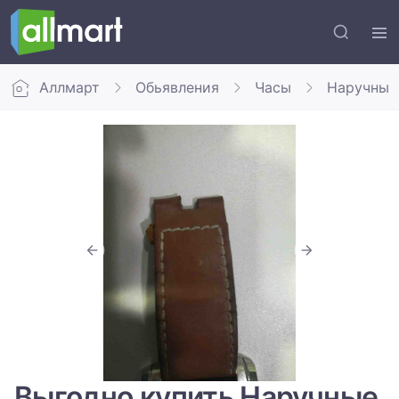
Аллмарт
Обьявления
Часы
Наручные
Выгодно купить Наручные