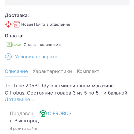
Доставка:
Новая Почта в отделение
Оплата:
Оплата наличными
Условия возврата
Описание
Характеристики
Комплект
Jbl Tune 205BT б/у в комиссионном магазине
Cifrobus. Состояние товара 3 из 5 по 5-ти бальной
Детальнее
системе. Примечание: Царапины,потертости..
Комплектация товара: кабель,чехол..Хотите
Продавец:
CIFROBUS
скидку? Давайте обсудим. Предложите свою цену
г. Вышгород
и мы посмотрим, что сможем сделать.Уточняйте
наличие и комплектацию у менеджера. Товар
4 роки на сайте