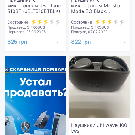
микрофоном JBL Tune
микрофоном Marshall
510BT (JBLT510BTBLK)
Mode EQ Black
(4090940)
Состояние:
Состояние:
Продавец: CIFROBUS
Продавец: CIFROBUS
Чернигов, 25.06.2025
Прилуки, 07.02.2022
825 грн
822 грн
Наушники Jbl wave 100
tws