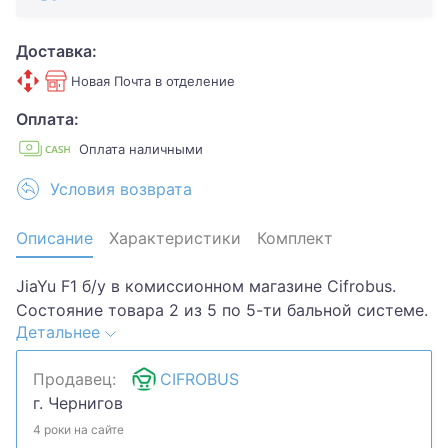
Доставка:
Новая Почта в отделение
Оплата:
Оплата наличными
Условия возврата
Описание
Характеристики
Комплект
JiaYu F1 б/у в комиссионном магазине Cifrobus.
Состояние товара 2 из 5 по 5-ти бальной системе.
Детальнее
Примечание: Не получается выйти с гугл аккаунта,
отправка на ком.отдел.Хотите скидку? Давайте
Продавец:
CIFROBUS
обсудим. Предложите свою цену и мы посмотрим,
г. Чернигов
что сможем сделать.Уточняйте наличие и
комплектацию у менеджера. Товар может быть
4 роки на сайте