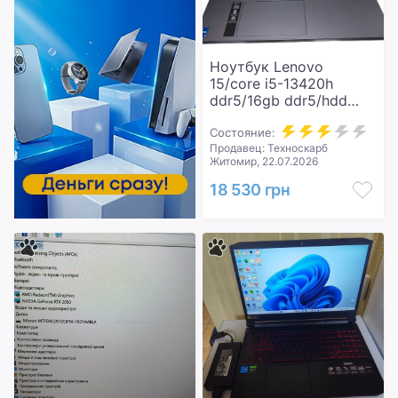
Ноутбук Lenovo
15/core i5-13420h
ddr5/16gb ddr5/hdd
*відсутній/ssd 512
gb/*інтегрована
Состояние:
Продавец: Техноскарб
Житомир, 22.07.2026
18 530 грн