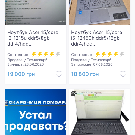
Ноутбук Acer 15/core
Ноутбук Acer 15/core
i3-1215u ddr5/8gb
i5-12450h ddr5/16gb
ddr4/hdd
ddr4/hdd
*відсутній/ssd 512
*відсутній/ssd 512
gb/geforce rtx2050 4gb
Состояние:
gb/*інтегрована
Состояние:
Продавец: Техноскарб
Продавец: Техноскарб
Винница, 28.06.2026
Запорожье, 07.08.2026
19 000 грн
18 800 грн