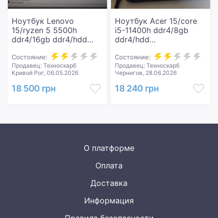
Ноутбук Lenovo
Ноутбук Acer 15/core
15/ryzen 5 5500h
i5-11400h ddr4/8gb
ddr4/16gb ddr4/hdd
ddr4/hdd
*відсутній/ssd 512
*відсутній/ssd 512
gb/geforce rtx2050 4gb
Состояние:
gb/geforce gtx1650 4gb
Состояние:
Продавец: Техноскарб
Продавец: Техноскарб
Кривой Рог, 06.05.2026
Чернигов, 28.06.2026
18 500 грн
18 240 грн
О платформе
Оплата
Доставка
Информация