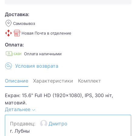
Доставка:
Самовывоз
Новая Почта в отделение
Оплата:
Оплата наличными
Условия возврата
Описание
Характеристики
Комплект
Екран: 15.6" Full HD (1920x1080), IPS, 300 ніт,
матовий.
Детальнее
Процесор: AMD Ryzen 5 7520U (4 ядра / 8 потоків,
2.8 – 4.3 ГГц).
Продавец:
Дмитро
Оперативна пам'ять: 16 ГБ LPDDR5-5500 МГц
г. Лубны
(розпаяна).