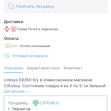
Написать продавцу
Доставка:
Новая Почта в отделение
Оплата:
Оплата наличными
Условия возврата
Описание
Характеристики
Комплект
Linksys E8350 б/у в комиссионном магазине
Cifrobus. Состояние товара 4 из 5 по 5-ти бальной
Детальнее
системе. Комплектация товара: упк доки.Хотите
скидку? Давайте обсудим. Предложите свою цену
Продавец:
CIFROBUS
и мы посмотрим, что сможем сделать.Уточняйте
г. Чернигов
наличие и комплектацию у менеджера. Товар