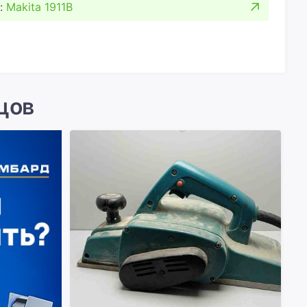
:
Makita 1911B
цов