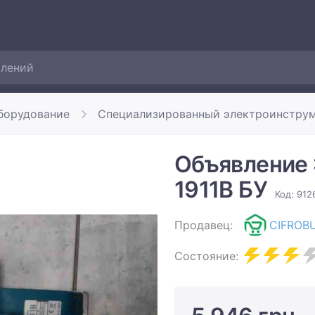
борудование
Специализированный электроинстру
Объявление 
1911B БУ
Код: 912
Продавец:
CIFROB
Состояние: