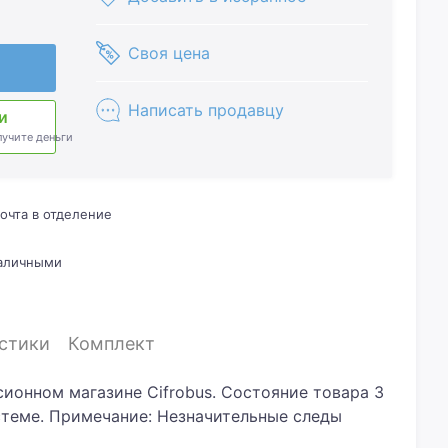
Своя цена
Написать продавцу
и
лучите деньги
очта в отделение
наличными
стики
Комплект
ссионном магазине Cifrobus. Состояние товара 3
истеме. Примечание: Незначительные следы
ю исправен и в рабочем состоянии.Хотите