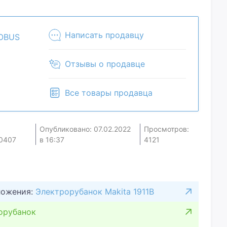
м. Предложите свою цену и мы посмотрим, что
те наличие и комплектацию у менеджера. Товар
зничном магазине.
Написать продавцу
OBUS
Отзывы о продавце
Все товары продавца
Опубликовано: 07.02.2022
Просмотров:
0407
в 16:37
4121
ложения:
Электрорубанок Makita 1911B
орубанок