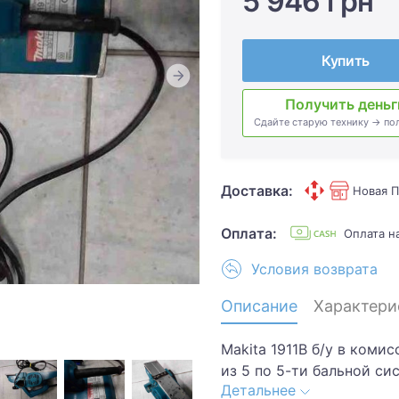
5 946 грн
Купить
Получить деньг
Сдайте старую технику → по
Доставка:
Новая П
Оплата:
Оплата 
Условия возврата
Описание
Характери
Makita 1911B б/у в коми
из 5 по 5-ти бальной с
Детальнее
эксплуатации, полность