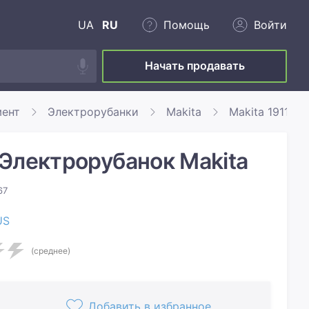
UA
RU
Помощь
Войти
Начать продавать
мент
Электрорубанки
Makita
Makita 1911B
Электрорубанок Makita
67
US
(среднее)
Добавить в избранное