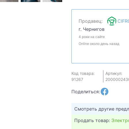
скидку? Давайте обсуди
сможем сделать.Уточняй
может быть продан в ро
Продавец:
CIFR
г. Чернигов
4 роки на сайте
Online около день назад
Код товара:
Артикул:
91267
200000243
Поделиться:
Смотреть другие пред
Продать товар:
Электр