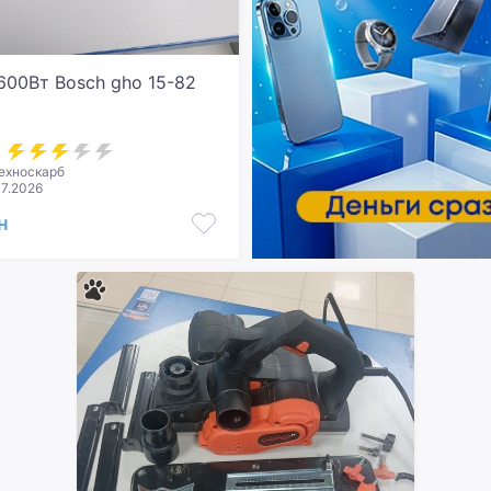
600Вт Bosch gho 15-82
ехноскарб
07.2026
н