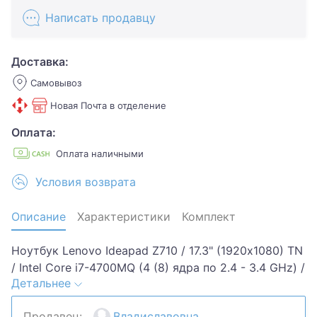
Написать продавцу
Доставка:
Самовывоз
Новая Почта в отделение
Оплата:
Оплата наличными
Условия возврата
Описание
Характеристики
Комплект
Ноутбук Lenovo Ideapad Z710 / 17.3" (1920х1080) TN
/ Intel Core i7-4700MQ (4 (8) ядра по 2.4 - 3.4 GHz) /
Детальнее
8 GB DDR3 / 240 GB SSD / WebCam / DVD-RW / USB
3.0 / HDMI. По не понятным причинам перестал
Продавец:
Владиславовна