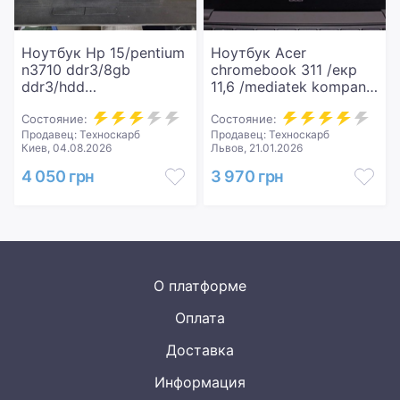
Ноутбук Hp 15/pentium
Ноутбук Acer
n3710 ddr3/8gb
chromebook 311 /екр
ddr3/hdd
11,6 /mediatek kompanio
*відсутній/ssd 128
528 /ram 4gb /ssd 32gb
gb/*інтегрована
Состояние:
/mediatek integrated
Состояние:
Продавец: Техноскарб
Продавец: Техноскарб
graphics
Киев, 04.08.2026
Львов, 21.01.2026
4 050 грн
3 970 грн
О платформе
Оплата
Доставка
Информация