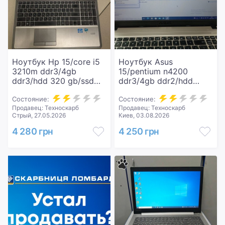
Ноутбук Hp 15/core i5
Ноутбук Asus
3210m ddr3/4gb
15/pentium n4200
ddr3/hdd 320 gb/ssd
ddr3/4gb ddr2/hdd
*відсутній/*інтегрована
1000 gb/ssd
Состояние:
*відсутній/*інтегрована
Состояние:
Продавец: Техноскарб
Продавец: Техноскарб
Стрый, 27.05.2026
Киев, 03.08.2026
4 280 грн
4 250 грн