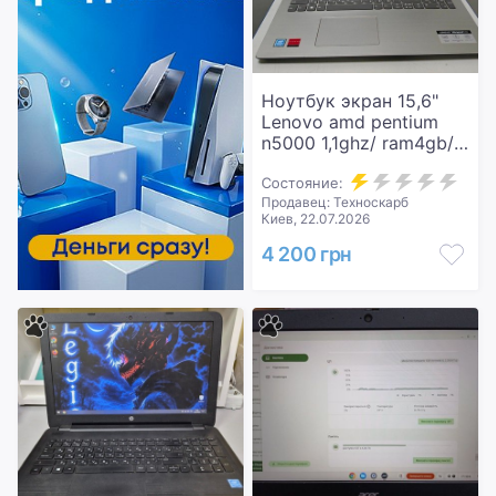
Ноутбук экран 15,6"
Lenovo amd pentium
n5000 1,1ghz/ ram4gb/
hdd500gb/ amd 530
2gb/1366x768
Состояние:
Продавец: Техноскарб
Киев, 22.07.2026
4 200 грн