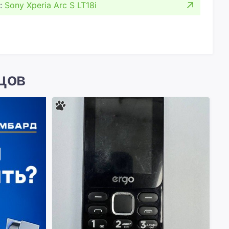
:
Sony Xperia Arc S LT18i
цов