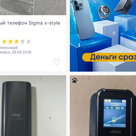
й телефон Sigma x-style
ехноскарб
овск, 28.06.2026