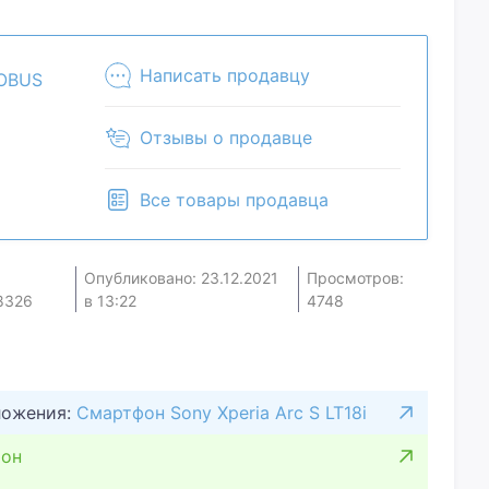
им, что сможем сделать.Уточняйте наличие и
ра. Товар может быть продан в розничном
Написать продавцу
OBUS
Отзывы о продавце
Все товары продавца
Опубликовано: 23.12.2021
Просмотров:
8326
в 13:22
4748
ложения:
Смартфон Sony Xperia Arc S LT18i
он