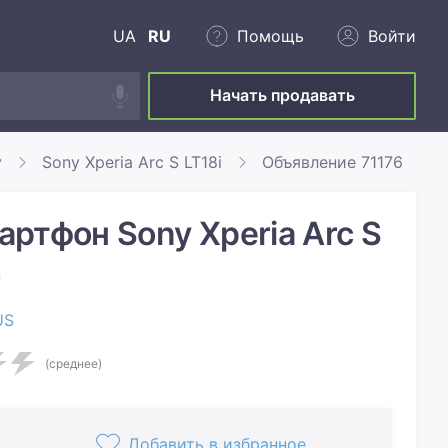
UA
RU
Помощь
Войти
Начать продавать
y
Sony Xperia Arc S LT18i
Объявление 71176
ртфон Sony Xperia Arc S
6
US
(среднее)
Добавить в избранное