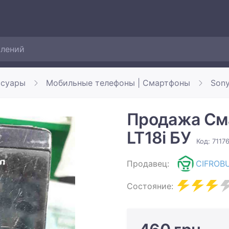
ссуары
Мобильные телефоны | Смартфоны
Son
Продажа Сма
LT18i БУ
Код: 7117
Продавец:
CIFROB
Состояние: