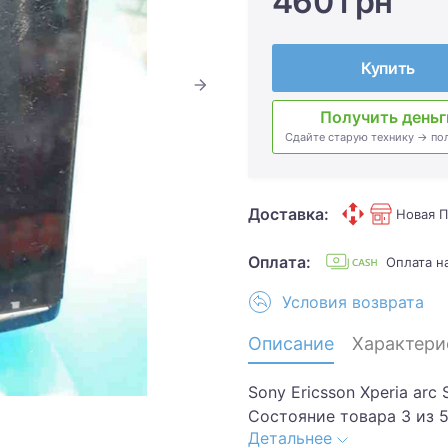
460 грн
Купить
Получить деньг
Сдайте старую технику → по
Доставка:
Новая П
Оплата:
Оплата 
Условия возврата
Описание
Характери
Sony Ericsson Xperia arc
Состояние товара 3 из 
Детальнее
на корпусе, потерт экр