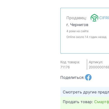
свою цену и мы посмотр
комплектацию у менедже
магазине.
Продавец:
CIFR
г. Чернигов
4 роки на сайте
Online около 14 годин назад
Код товара:
Артикул:
71176
200000016
Поделиться:
Смотреть другие пред
Продать товар:
Смартф