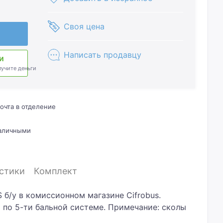
Своя цена
Написать продавцу
и
лучите деньги
очта в отделение
наличными
стики
Комплект
 S б/у в комиссионном магазине Cifrobus.
5 по 5-ти бальной системе. Примечание: сколы
ан.Хотите скидку? Давайте обсудим. Предложите