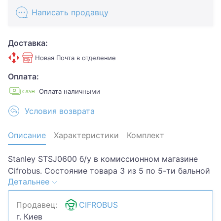
Написать продавцу
Доставка:
Новая Почта в отделение
Оплата:
Оплата наличными
Условия возврата
Описание
Характеристики
Комплект
Stanley STSJ0600 б/у в комиссионном магазине
Cifrobus. Состояние товара 3 из 5 по 5-ти бальной
Детальнее
системе. Примечание: Потертости, царапины..
Комплектация товара: Полотно 2шт..Хотите
Продавец:
CIFROBUS
скидку? Давайте обсудим. Предложите свою цену
г. Киев
и мы посмотрим, что сможем сделать.Уточняйте