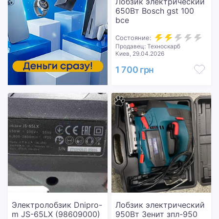
Лобзик электрический
650Вт Bosch gst 100
bce
Состояние:
Продавец: Техноскарб
Киев, 29.04.2026
1 700 грн
Электролобзик Dnipro-
Лобзик электрический
m JS-65LX (98609000)
950Вт Зенит зпл-950