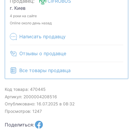
Продавец:
CIFROBUS
Шланг,трубка,щётка.Хотите скидку? Давайте
г. Киев
обсудим. Предложите свою цену и мы посмотрим,
что сможем сделать.Уточняйте наличие и
4 роки на сайте
комплектацию у менеджера. Товар может быть
Online около день назад
продан в розничном магазине.
Написать продавцу
Отзывы о продавце
Все товары продавца
Код товара: 470445
Артикул: 2000004208516
Опубликовано: 16.07.2025 в 08:32
Просмотров: 1247
Поделиться: