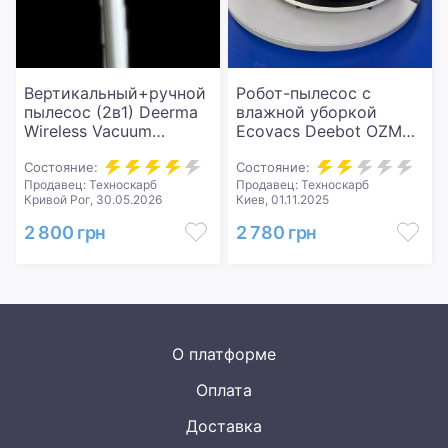
Вертикальный+ручной
Робот-пылесос с
пылесос (2в1) Deerma
влажной уборкой
Wireless Vacuum
Ecovacs Deebot OZMO
Cleaner White (DEM-
N10
VC25)
Состояние:
Состояние:
Продавец: Техноскарб
Продавец: Техноскарб
Кривой Рог, 30.05.2026
Киев, 01.11.2025
2 800 грн
2 780 грн
О платформе
Оплата
Доставка