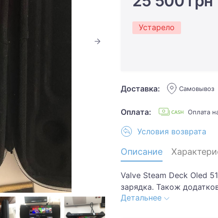
25 500 грн
Устарело
Доставка:
Самовывоз
Оплата:
Оплата 
Условия возврата
Описание
Характери
Valve Steam Deck Oled 51
зарядка. Також додатко
Детальнее
на телевізор. Все працює
зараз майже не граю і н