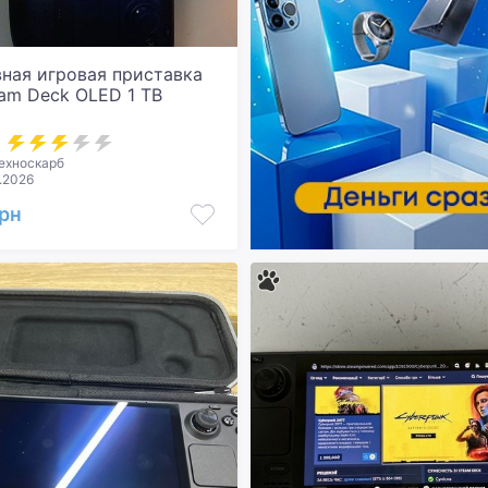
ная игровая приставка
eam Deck OLED 1 TB
ехноскарб
.2026
грн