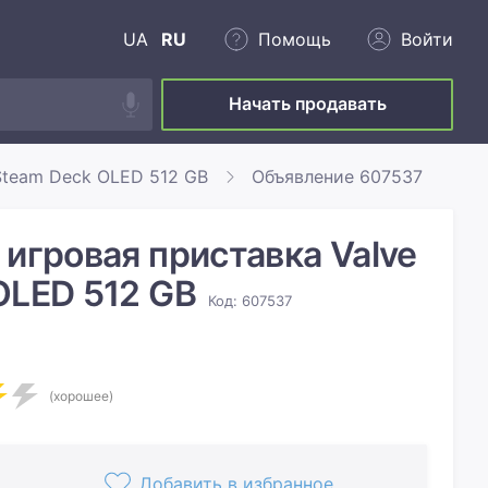
UA
RU
Помощь
Войти
Начать продавать
Steam Deck OLED 512 GB
Объявление 607537
игровая приставка Valve
OLED 512 GB
Код: 607537
(хорошее)
Добавить в избранное