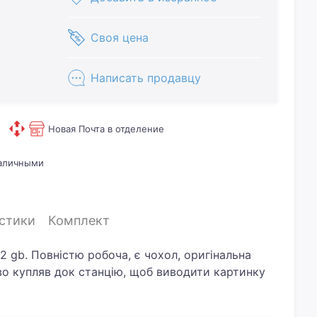
Своя цена
Написать продавцу
Новая Почта в отделение
наличными
стики
Комплект
2 gb. Повністю робоча, є чохол, оригінальна
во купляв док станцію, щоб виводити картинку
 чітко, без нарікань. Купляв пів року тому, але
е хочу щоб просто так стояла. Краще писати в