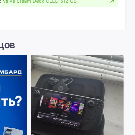
:
Valve Steam Deck OLED 512 GB
цов