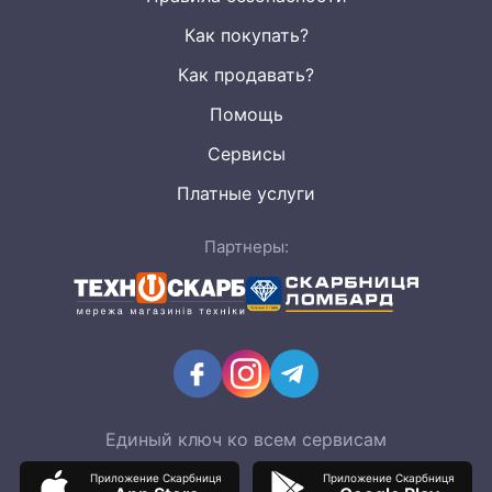
Изучите ассортимент этого проверенного продавца,
сравните цены и убедитесь, что покупка Б/У
Как покупать?
техники от “Техноскарб” — это экономия семейного
Как продавать?
бюджета и уверенность в безопасности сделки.
Помощь
Сервисы
Платные услуги
Партнеры:
Единый ключ ко всем сервисам
Приложение Скарбниця
Приложение Скарбниця