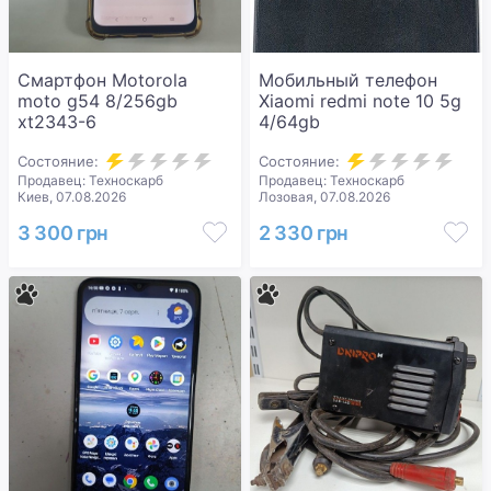
Смартфон Motorola
Мобильный телефон
moto g54 8/256gb
Xiaomi redmi note 10 5g
xt2343-6
4/64gb
Состояние:
Состояние:
Продавец: Техноскарб
Продавец: Техноскарб
Киев, 07.08.2026
Лозовая, 07.08.2026
3 300 грн
2 330 грн