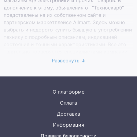
магазины Б/У электроники и прочих товаров. В
дополнение к этому, объявления от “Техноскарб”
представлены на их собственном сайте и
партнерском маркетплейсе Allmart. Здесь можно
выбрать и недорого купить бывшую в употреблении
технику с подробным описанием, индикацией
состояния и точными характеристиками. Все это
тщательно проверяется специалистами компании
перед тем, как поступить в продажу.
Развернуть ↓
Покупатели доверяют “Техноскарб” за счет ее
хорошей репутации, многолетней истории и
большому выбору товаров. На данный момент
О платформе
ассортимент комиссионной площадки представлен
Оплата
тысячами видов Б/У техники из таких популярных
категорий как компьютеры, смартфоны, принтеры,
Доставка
наушники, ноутбуки и других.
Информация
Правила безопасности