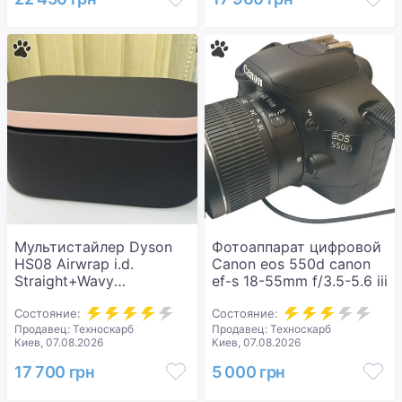
Мультистайлер Dyson
Фотоаппарат цифровой
HS08 Airwrap i.d.
Canon eos 550d canon
Straight+Wavy
ef-s 18-55mm f/3.5-5.6 iii
Strawberry Bronze/Blush
Pink (560810-01)
Состояние:
Состояние:
Продавец: Техноскарб
Продавец: Техноскарб
Киев, 07.08.2026
Киев, 07.08.2026
17 700 грн
5 000 грн