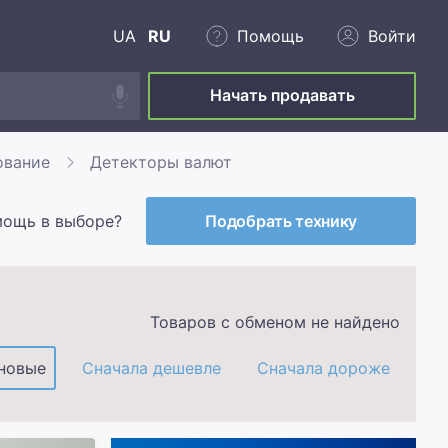
UA
RU
Помощь
Войти
Начать продавать
ование
Детекторы валют
мощь в выборе?
Подобрать технику
Товаров с обменом не найдено
новые
Сначала дешевле
Сначала дороже