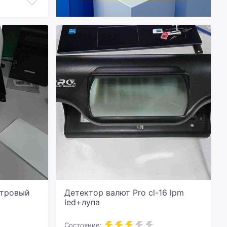
отровый
Детектор валют Pro cl-16 lpm
led+лупа
Состояние: