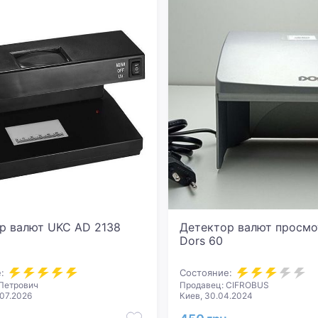
р валют UKC AD 2138
Детектор валют просм
Dors 60
:
Состояние:
Петрович
Продавец: CIFROBUS
.07.2026
Киев, 30.04.2024