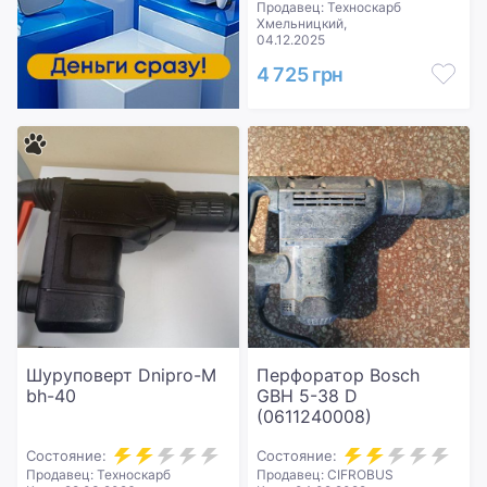
Продавец: Техноскарб
Хмельницкий,
04.12.2025
4 725 грн
Шуруповерт Dnipro-M
Перфоратор Bosch
bh-40
GBH 5-38 D
(0611240008)
Состояние:
Состояние:
Продавец: Техноскарб
Продавец: CIFROBUS