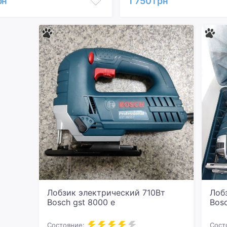
рн
1 750 грн
Лобзик электрический 710Вт
Лоб
Bosch gst 8000 e
Bosc
Состояние:
Сост