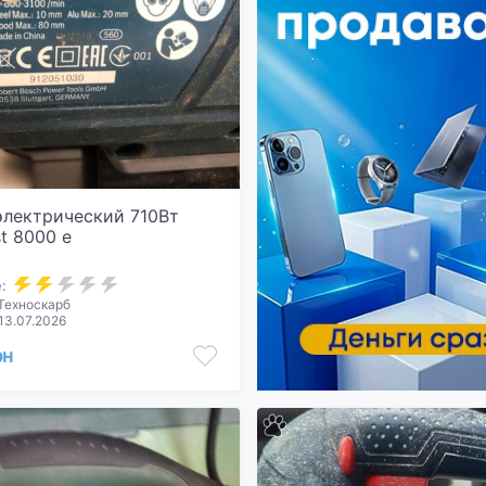
электрический 710Вт
t 8000 e
:
Техноскарб
13.07.2026
рн