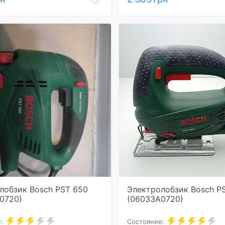
лобзик Bosch PST 650
Электролобзик Bosch P
0720)
(06033A0720)
:
Состояние: