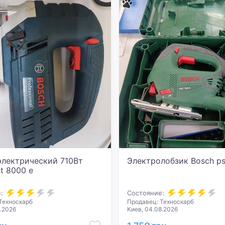
электрический 710Вт
Электролобзик Bosch ps
t 8000 e
:
Состояние:
Техноскарб
Продавец: Техноскарб
8.2026
Киев, 04.08.2026