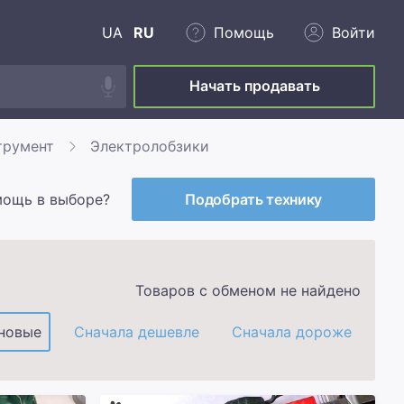
UA
RU
Помощь
Войти
Начать продавать
трумент
Электролобзики
мощь в выборе?
Подобрать технику
Товаров с обменом не найдено
новые
Сначала дешевле
Сначала дороже