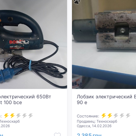
электрический 650Вт
Лобзик электрический B
t 100 bce
90 e
:
Состояние:
Техноскарб
Продавец: Техноскарб
4.2026
Одесса, 14.02.2026
рн
2 385 грн