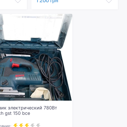
1 200 грн
зик электрический 780Вт
h gst 150 bce
ояние: