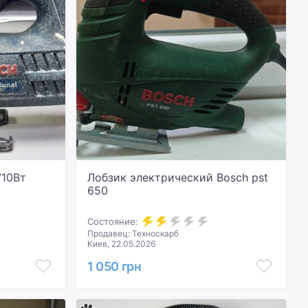
710Вт
Лобзик электрический Bosch pst
650
Состояние:
Продавец: Техноскарб
Киев, 22.05.2026
1 050 грн