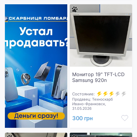
Монитор 19" TFT-LCD
Samsung 920n
Состояние:
Продавец: Техноскарб
Ивано-Франковск,
31.05.2026
300 грн