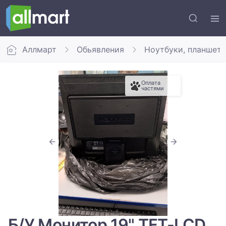
Аллмарт
Обьявления
Ноутбуки, планшет
Оплата
частями
Б/У Монитор 19" TFT-LCD