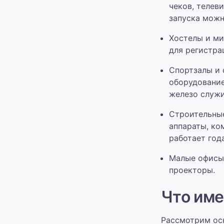
чеков, телев
запуска можн
Хостелы и ми
для регистра
Спортзалы и 
оборудование
железо служи
Строительные
аппараты, ко
работает год
Малые офисы 
проекторы.
Что име
Рассмотрим осн