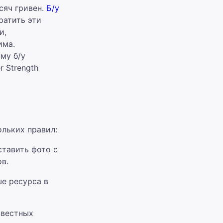
сяч гривен.
Б/у
ратить эти
и,
има.
му б/у
r Strength
ольких правил:
тавить фото с
в.
е ресурса в
звестных