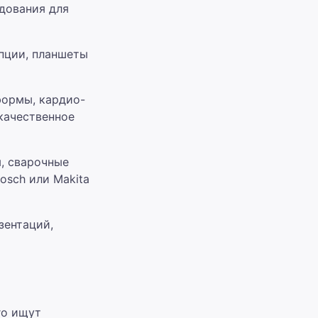
дования для
пции, планшеты
формы, кардио-
 качественное
, сварочные
osch или Makita
зентаций,
го ищут