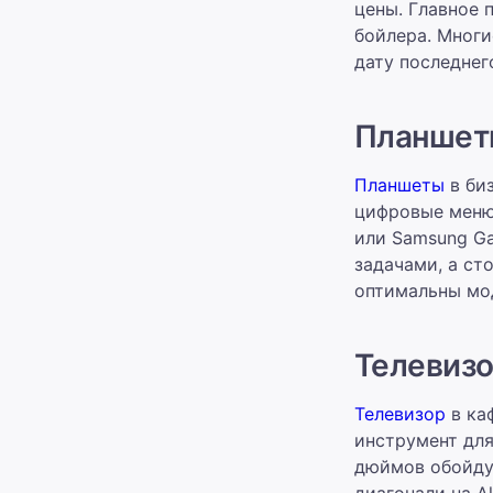
цены. Главное 
бойлера. Многи
дату последнег
Планшет
Планшеты
в биз
цифровые меню,
или Samsung Ga
задачами, а сто
оптимальны мо
Телевиз
Телевизор
в каф
инструмент для
дюймов обойдут
диагонали на Al