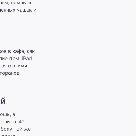
ппы, помпы и
ленных чашек и
ов в кафе, как
лиентам. iPad
тся с этими
сторанов
ий
ошь, а
нели от 40
 Sony той же
онового