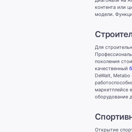
контента или ц
модели. Функци
Строите
Для строительн
Профессиональ
поколения стои
качественный
б
DeWalt, Metabo
работоспособно
маркетплейсе е
оборудование д
Спортивн
Открытие спорт