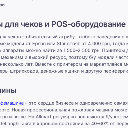
ли.
 для чеков и POS-оборудование
ля чеков – обязательный атрибут любого заведения с
е модели от Epson или Star стоят от 4 000 грн, тогда к
у аппараты можно найти за 1 500–2 500 грн. Принтеры 
механизм и высокий ресурс, поэтому б/у модели част
несколько лет. Вместе с принтером на маркетплейсе 
неры штрихкодов, денежные ящики и другую периферию
шины
офемашина
– это сердце бизнеса и одновременно самая
арте. Новая профессиональная рожковая машина может
 грн и выше. На Allmart регулярно появляются б/у кофе
, DeLonghi, Jura в хорошем состоянии за 40–60% от пер