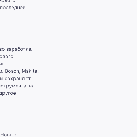
 последней
во заработка.
ового
ят
 Bosch, Makita,
 и сохраняют
струмента, на
другое
 Новые