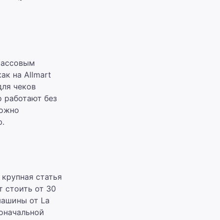
 кассовым
ак на Allmart
для чеков
о работают без
можно
.
 крупная статья
 стоить от 30
машины от La
воначальной