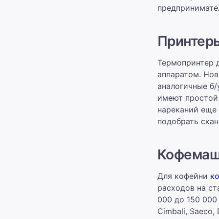
предпринимате
Принтеры
Термопринтер д
аппаратом. Новы
аналогичные б/
имеют простой 
нареканий еще 
подобрать ска
Кофема
Для кофейни
к
расходов на ст
000 до 150 000
Cimbali, Saeco