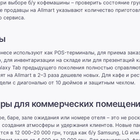
при выборе б/у кофемашины – проверить состояние гру
е продавцы на Allmart указывают количество приготов
о сервиса.
ы
несе используют как POS-терминалы, для приема заказ
 для инвентаризации на складе или для презентаций к
laxy Tab предыдущего поколения полностью справляю
ят на Allmart в 2–3 раза дешевле новых. Для кафе и ре
дели с диагональю от 10 дюймов и защитным чехлом.
оры для коммерческих помещен
е, баре, зале ожидания или номере отеля – это не роск
 создания атмосферы и удержания клиентов. Новые па
ся в 12 000–20 000 грн, тогда как б/у Samsung, LG или
lmart стоят от 4 000 до 10 000 грн. Для трансляций, ф