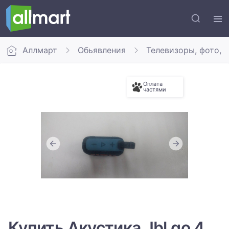
Аллмарт
Обьявления
Телевизоры, фото, 
Оплата
частями
Купить Акустика Jbl go 4