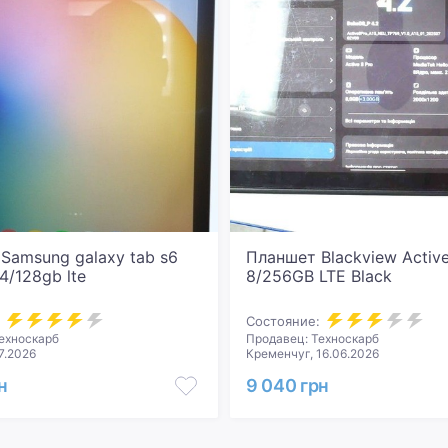
Samsung galaxy tab s6
Планшет Blackview Active
 4/128gb lte
8/256GB LTE Black
Состояние:
ехноскарб
Продавец: Техноскарб
7.2026
Кременчуг, 16.06.2026
н
9 040 грн