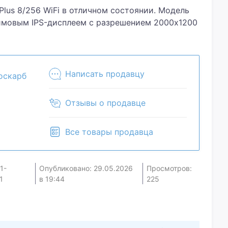
Plus 8/256 WiFi в отличном состоянии. Модель
юймовым IPS-дисплеем с разрешением 2000x1200
овления 90 Гц, что обеспечивает плавное
MediaTek Helio G88, 8 ГБ оперативной памяти и
ти (расширяемой microSD) гарантируют
тво почти новое, без царапин и потертостей,
Написать продавцу
оскарб
й. Цвет корпуса — серый. Комплектация полная:
йство, кабель, документация. Аккумулятор 7500
Отзывы о продавце
 часов активного использования. Поддержка Wi-
 быстрой связи. Идеально подходит для учебы,
Все товары продавца
Без дефектов, в хорошем техническом
1-
Опубликовано: 29.05.2026
Просмотров:
1
в 19:44
225