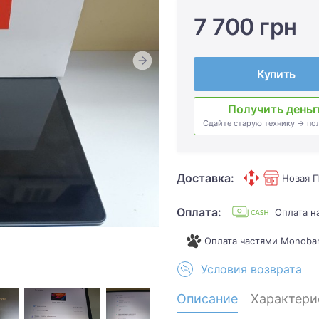
7 700 грн
Купить
Получить деньг
Сдайте старую технику → по
Доставка:
Новая П
Оплата:
Оплата 
Оплата частями Monoba
Условия возврата
Описание
Характери