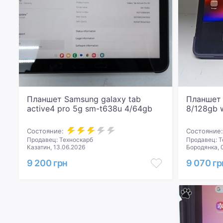
Планшет Samsung galaxy tab
Планшет 
active4 pro 5g sm-t638u 4/64gb
8/128gb w
Состояние:
Состояние:
Продавец: Техноскарб
Продавец: Т
Казатин, 13.06.2026
Бородянка, 
9 200 грн
9 070 гр