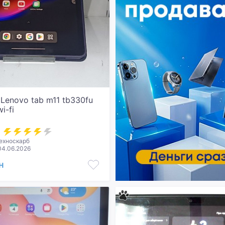
Lenovo tab m11 tb330fu
i-fi
ехноскарб
04.06.2026
н