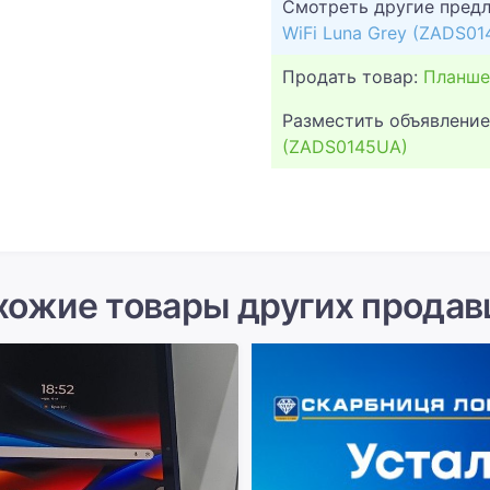
Смотреть другие пред
WiFi Luna Grey (ZADS0
Продать товар:
Планше
Разместить объявление
(ZADS0145UA)
хожие товары других продав