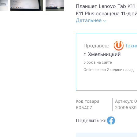
Планшет Lenovo Tab K11 
K11 Plus оснащена 11-д
Детальнее
пикселей и частотой обн
изображение. Процессор 
256 ГБ встроенной памя
быструю работу. Устройс
Продавец:
Техн
экран без битых пикселе
г. Хмельницкий
планшет, зарядное устро
5 років на сайте
мАч обеспечивает до 10
Online около 2 години назад
Fi 6 и Bluetooth 5.2 для
работы и мультимедиа. 
состоянии.
Код товара:
Артикул: 0
605407
20095539
Поделиться: