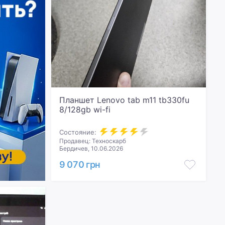
Планшет Lenovo tab m11 tb330fu
8/128gb wi-fi
Состояние:
Продавец: Техноскарб
Бердичев, 10.06.2026
9 070 грн