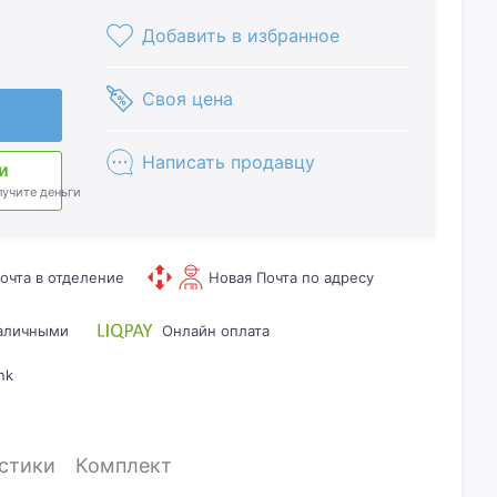
Добавить в избранное
Своя цена
Написать продавцу
и
лучите деньги
очта в отделение
Новая Почта по адресу
наличными
Онлайн оплата
nk
стики
Комплект