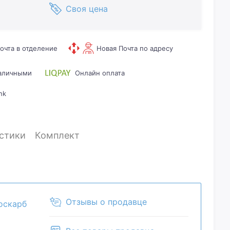
Своя цена
очта в отделение
Новая Почта по адресу
наличными
Онлайн оплата
nk
стики
Комплект
Отзывы о продавце
оскарб