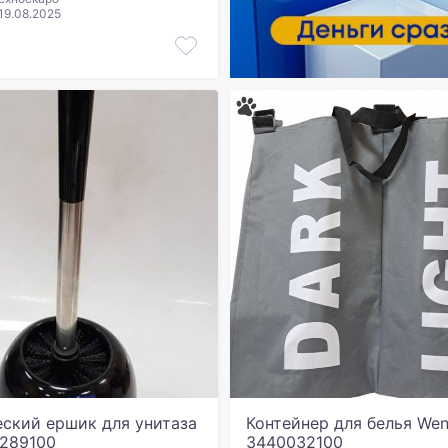
19.08.2025
ский ершик для унитаза
Контейнер для белья We
9289100
3440032100