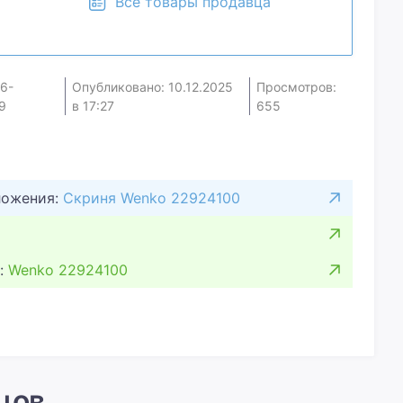
Все товары продавца
16-
Опубликовано: 10.12.2025
Просмотров:
9
в 17:27
655
ложения:
Скриня Wenko 22924100
:
Wenko 22924100
цов