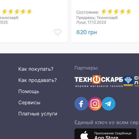
Состояние:
ехноскарб
Продавец: Техноскарб
.2025
Луцк, 17.12.2023
620 грн
Партнеры:
Как покупать?
Как продавать?
Помощь
Сервисы
Платные услуги
Единый ключ ко всем се
Приложение Скарбниця
App Store