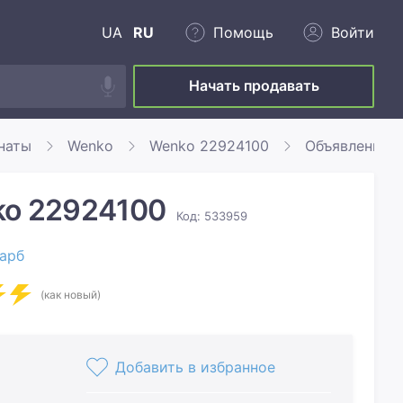
UA
RU
Помощь
Войти
Начать продавать
наты
Wenko
Wenko 22924100
Объявление 
ko 22924100
Код: 533959
арб
(как новый)
Добавить в избранное