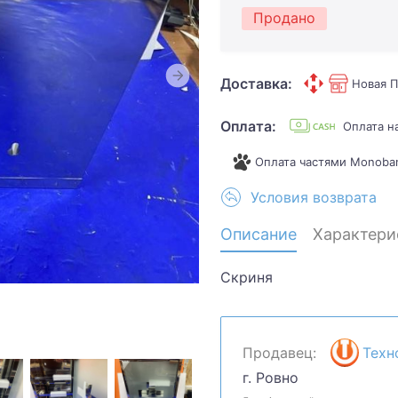
Продано
Доставка:
Новая П
Оплата:
Оплата 
Оплата частями Monoba
Условия возврата
Описание
Характери
Скриня
Продавец:
Техн
г. Ровно