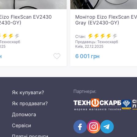
Eizo FlexScan EV2430
Монітор Eizo FlexScan E
2430-GY)
Gray (EV2430-GY)
Стан:
Техноскарб
Продавець: Техноскарб
2025
Київ, 22.12.2025
н
6 001 грн
Партнери:
Як купувати?
Як продавати?
Допомога
Сервіси
Платні послуги