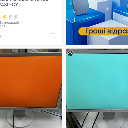
2430-GY)
Техноскарб
2026
н