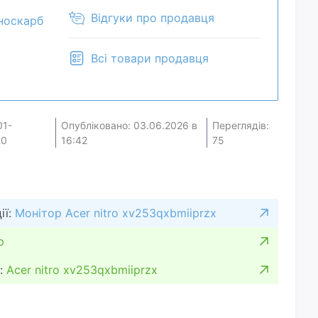
. Благодаря технологии AMD FreeSync Premium
Відгуки про продавця
носкарб
ов при играх. Максимальная яркость 400 нит.
справно. В комплекте только блок питания.
Всі товари продавця
омпенсируется проверенным состоянием
01-
Опубліковано: 03.06.2026 в
Переглядів:
20
16:42
75
ії:
Монітор Acer nitro xv253qxbmiiprzx
р
:
Acer nitro xv253qxbmiiprzx