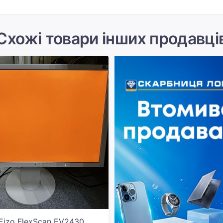
Схожі товари інших продавці
Eizo FlexScan EV2430