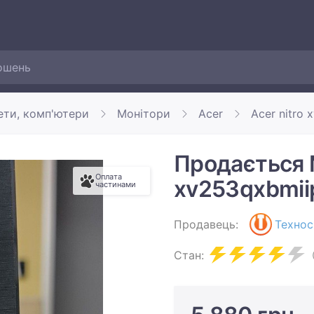
ети, комп'ютери
Монітори
Acer
Acer nitro
Продається М
Оплата
xv253qxbmii
частинами
Продавець:
Технос
Стан: