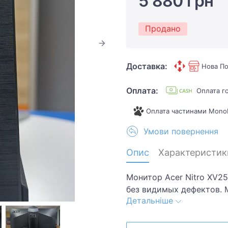
5 880 грн
Продано
Доставка:
Нова По
Оплата:
Оплата г
Оплата частинами Mono
Умови повернення
Опис
Характеристик
Монитор Acer Nitro XV2
без видимых дефектов. М
Детальніше
высокой частотой обновл
что обеспечивает плавн
Диагональ 24.5 дюйма, р