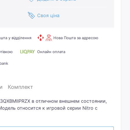
Своя ціна
шта у відділення
Нова Пошта за адресою
отівкою
Онлайн оплата
bank
и
Комплект
53QXBMIIPRZX в отличном внешнем состоянии,
одель относится к игровой серии Nitro с
ения 240 Гц и временем отклика 1 мс (GtG),
ое изображение в динамичных сценах.
азрешение Full HD (1920x1080), матрица IPS с