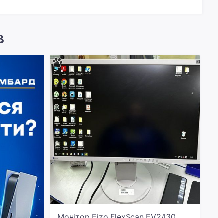
в
Монітор Eizo FlexScan EV2430