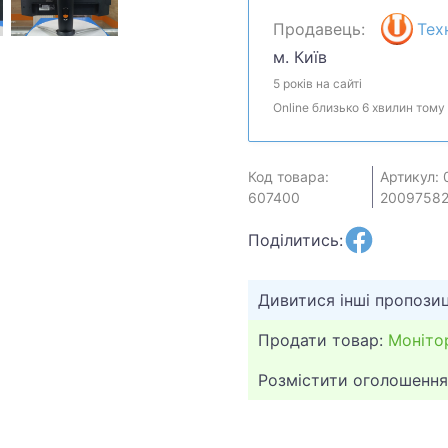
широкими углами обзора
Продавець:
Тех
снижается разрывы кадр
м. Київ
Монитор б/у, работает и
5 років на сайті
Отсутствие гарантии к
Online близько 6 хвилин тому
устройства.
Код товара:
Артикул: 
607400
2009758
Поділитись:
Дивитися інші пропозиц
Продати товар:
Моніто
Розмістити оголошення