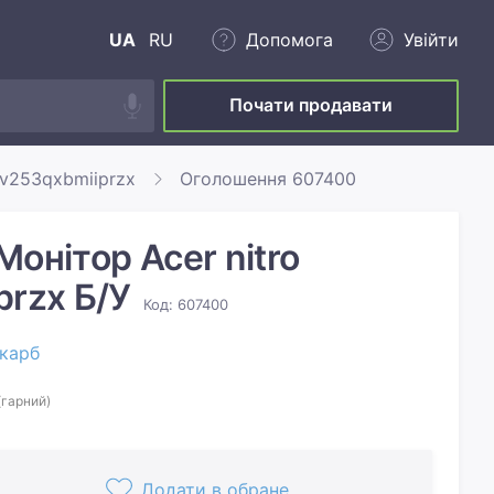
UA
RU
Допомога
Увійти
Почати продавати
 xv253qxbmiiprzx
Оголошення 607400
онітор Acer nitro
przx Б/У
Код: 607400
карб
(гарний)
Додати в обране