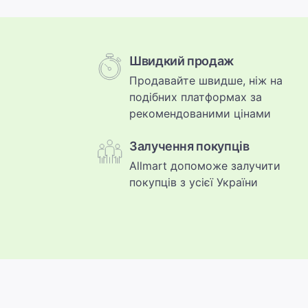
Швидкий продаж
Продавайте швидше, ніж на
подібних платформах за
рекомендованими цінами
Залучення покупців
Allmart допоможе залучити
покупців з усієї України
нсоль PlayStation 3 slim,
Лампа Globo Nuovo
PS3, ПС3 слим
Стан:
Іван
Продавець: Олександр
Дніпро, 07.08.2026
н
400 грн