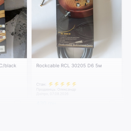
C/black
Rockcable RCL 30205 D6 5м
Стан:
Продавець: Олександр
Дніпро, 07.08.2026
430 грн