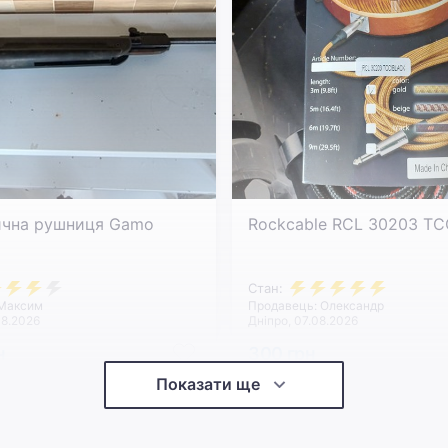
ична рушниця Gamo
Rockcable RCL 30203 TC
Стан:
 Максим
Продавець: Олександр
08.2026
Дніпро, 07.08.2026
н
300 грн
Показати ще