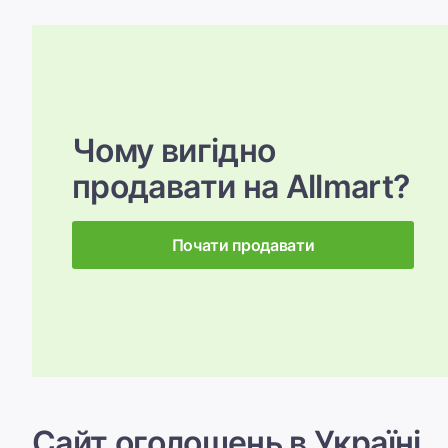
Чому вигідно
продавати на Allmart?
Почати продавати
Смартфон Apple Iphone 11 Pro 256
Ігрова ко
GB ! Neverlock !
Стан:
Стан:
Продавець: Данііл
Продавець: 
, 07.08.2026
, 07.08.2026
7 000 грн
3 200 гр
Сайт оголошень в Україні