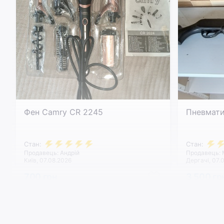
Фен Camry CR 2245
Пневмат
Стан:
Стан:
Продавець: Андрій
Продавець:
Київ, 07.08.2026
Дергачі, 07.
700 грн
3 500 гр