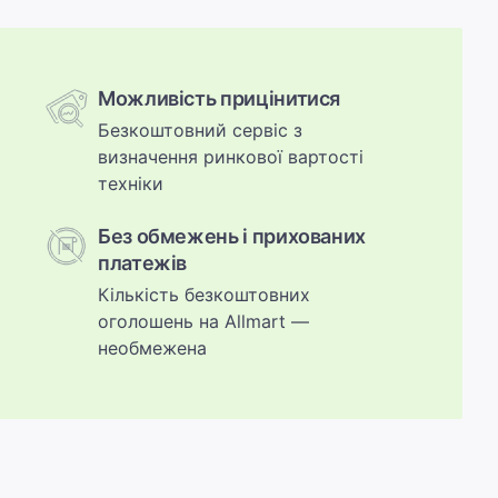
Можливість прицінитися
Безкоштовний сервіс з
визначення ринкової вартості
техніки
Без обмежень і прихованих
платежів
Кількість безкоштовних
Прoцесор Прoцесор Intel core i5
оголошень на Allmart —
4460 3.2 ghz
необмежена
Стан:
Продавець: Олександр
Дніпро, 07.08.2026
400 грн