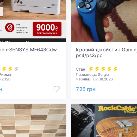
on i-SENSYS MF643Cdw
Ігровий джойстик Gaminj
ps4/ps3/pc
Стан:
 Римма
Продавець: Sergio
8.2026
Чернівці, 07.08.2026
н
725 грн