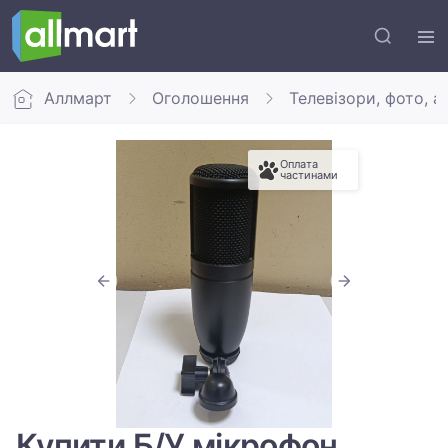
Аллмарт
Оголошення
Телевізори, фото, а
Оплата
частинами
Купити Б/У мікрофон