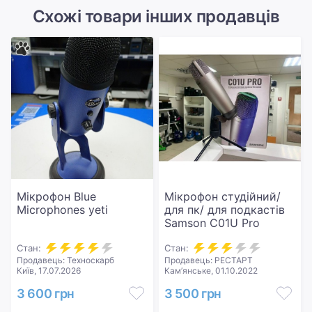
Схожі товари інших продавців
Мікрофон Blue
Мікрофон студійний/
Microphones yeti
для пк/ для подкастів
Samson C01U Pro
Стан:
Стан:
Продавець: Техноскарб
Продавець: РЕСТАРТ
Київ, 17.07.2026
Кам’янське, 01.10.2022
3 600 грн
3 500 грн