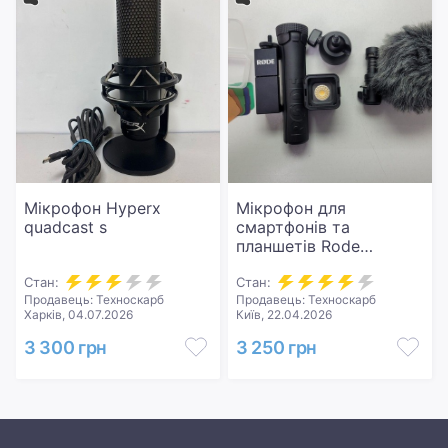
Мікрофон Hyperx
Мікрофон для
quadcast s
смартфонів та
планшетів Rode
Vlogger Kit iOS Edition
Стан:
Стан:
Продавець: Техноскарб
Продавець: Техноскарб
Харків, 04.07.2026
Київ, 22.04.2026
3 300 грн
3 250 грн