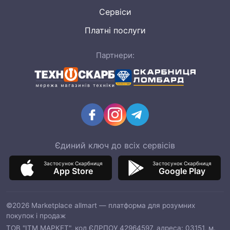
Сервіси
Платні послуги
Партнери:
Єдиний ключ до всіх сервісів
Застосунок Скарбниця
Застосунок Скарбниця
App Store
Google Play
©2026 Marketplace allmart — платформа для розумних
покупок і продаж
ТОВ "ІТМ МАРКЕТ", код ЄДРПОУ 42964597, адреса: 03151, м.