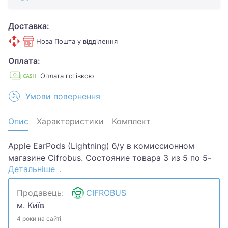
Доставка:
Нова Пошта у відділення
Оплата:
Оплата готівкою
Умови повернення
Опис
Характеристики
Комплект
Apple EarPods (Lightning) б/у в комиссионном
магазине Cifrobus. Состояние товара 3 из 5 по 5-
Детальніше
ти бальной системе. Примечание:
Потертості,царапини,бруд.Хотите скидку? Давайте
Продавець:
CIFROBUS
обсудим. Предложите свою цену и мы посмотрим,
м. Київ
что сможем сделать.Уточняйте наличие и
комплектацию у менеджера. Товар может быть
4 роки на сайті