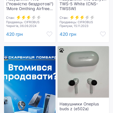
("повністю бездротові")
TWS-5 White (CNS-
1More Omthing Airfree
TWS5W)
Pods TWS Orange
(EO005)
Стан:
Стан:
Продавець: CIFROBUS
Продавець: CIFROBUS
Чернігів, 06.09.2024
Прилуки, 15.11.2023
420 грн
420 грн
Навушники Oneplus
buds z (e502a)