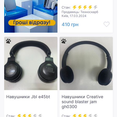
Стан:
Продавець: Техноскарб
Київ, 17.03.2024
410 грн
Навушники Jbl e45bt
Навушники Creative
sound blaster jam
gh0300
Стан:
Стан: