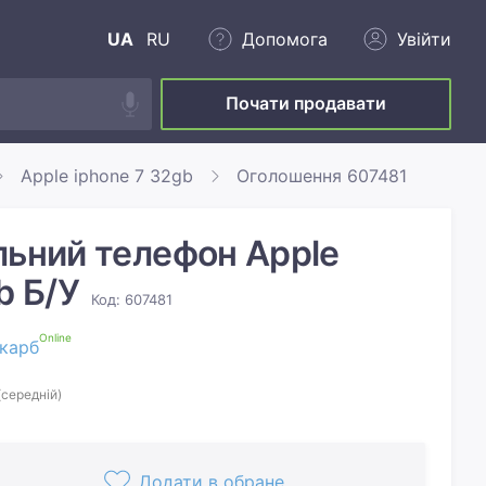
UA
RU
Допомога
Увійти
Почати продавати
Apple iphone 7 32gb
Оголошення 607481
льний телефон Apple
b Б/У
Код: 607481
Online
карб
(середній)
Додати в обране