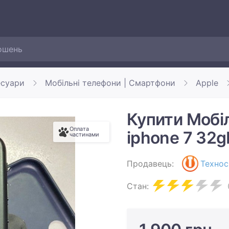
есуари
Мобільні телефони | Смартфони
Apple
Купити Мобі
Оплата
iphone 7 32g
частинами
Продавець:
Технос
Стан: