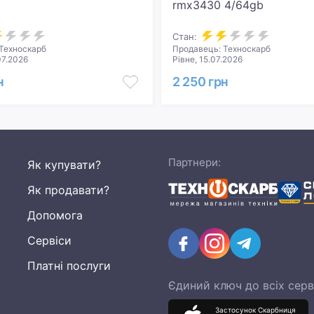
rmx3430 4/64gb
Стан:
Техноскарб
Продавець: Техноскарб
07.2026
Рівне, 15.07.2026
н
2 250 грн
Партнери:
Як купувати?
Як продавати?
Допомога
Сервіси
Платні послуги
Єдиний ключ до всіх серв
Застосунок Скарбниця