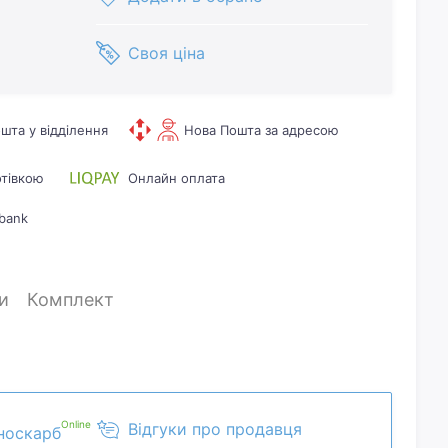
Своя ціна
шта у відділення
Нова Пошта за адресою
отівкою
Онлайн оплата
bank
и
Комплект
Online
Відгуки про продавця
носкарб