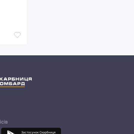
ісів
Застосунок Скарбниця