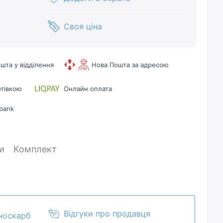
Своя ціна
шта у відділення
Нова Пошта за адресою
отівкою
Онлайн оплата
bank
и
Комплект
Відгуки про продавця
носкарб