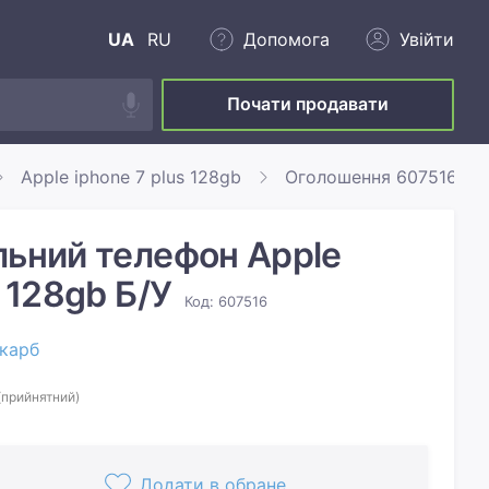
UA
RU
Допомога
Увійти
Почати продавати
Apple iphone 7 plus 128gb
Оголошення 607516
льний телефон Apple
s 128gb Б/У
Код: 607516
карб
(прийнятний)
Додати в обране