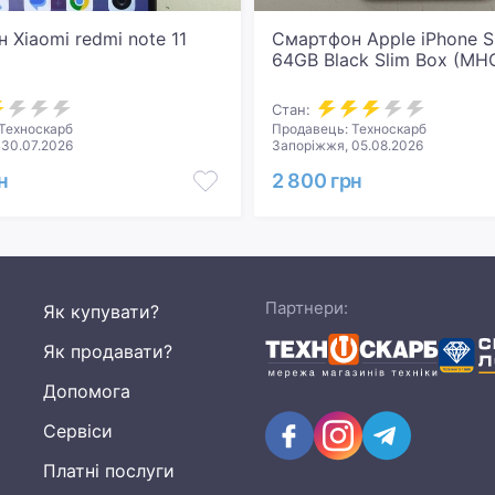
 Xiaomi redmi note 11
Смартфон Apple iPhone 
64GB Black Slim Box (MH
Стан:
Техноскарб
Продавець: Техноскарб
 30.07.2026
Запоріжжя, 05.08.2026
н
2 800 грн
Партнери:
Як купувати?
Як продавати?
Допомога
Сервіси
Платні послуги