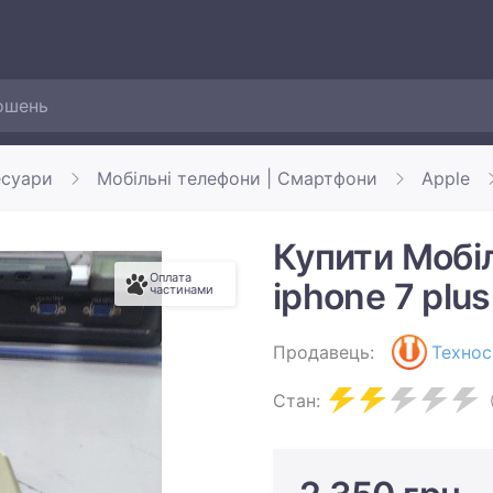
есуари
Мобільні телефони | Смартфони
Apple
Купити Мобі
Оплата
iphone 7 plu
частинами
Продавець:
Технос
Стан: