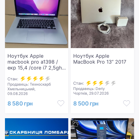
Ноутбук Apple
Ноутбук Apple
macbook pro a1398 /
MacBook Pro 13” 2017
екр 15,4 /core i7 2,5ghz
/ram 16gb /ssd 256gb
/intel iris pro
Стан:
Стан:
Продавець: Техноскарб
Продавець: Deriy
Хмельницький,
Чортків, 29.07.2026
09.08.2026
8 580 грн
8 500 грн