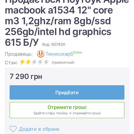
macbook a1534 12" core
m3 1,2ghz/ram 8gb/ssd
256gb/intel hd graphics
615 Б/У
Код: 607430
Online
Продавець:
Техноскарб
Стан:
(прийнятний)
7 290 грн
Придбати
Отримати гроші
Здайте стару техніку → отримайте гроші
Додати в обране