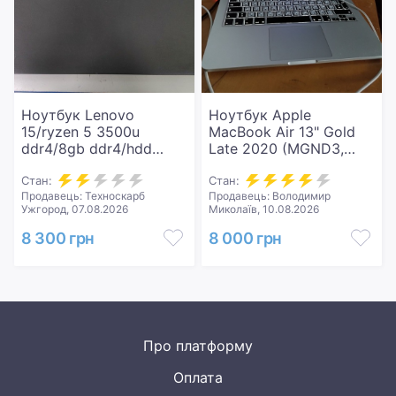
Ноутбук Lenovo
Ноутбук Apple
15/ryzen 5 3500u
MacBook Air 13" Gold
ddr4/8gb ddr4/hdd
Late 2020 (MGND3,
*відсутній/ssd 512
Z12A0006C)
gb/*інтегрована
Стан:
Стан:
Продавець: Техноскарб
Продавець: Володимир
Ужгород, 07.08.2026
Миколаїв, 10.08.2026
8 300 грн
8 000 грн
Про платформу
Оплата