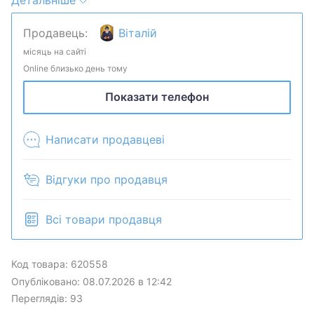
Детальніше
телебачення через оптичне волокно.Рідкісна
річ,особливо нова.Стан новий,лише подерта
Продавець:
Віталій
коробка.
місяць на сайті
Online близько день тому
Показати телефон
Написати продавцеві
Відгуки про продавця
Всі товари продавця
Код товара: 620558
Опубліковано: 08.07.2026 в 12:42
Переглядів: 93