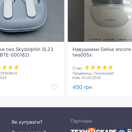
и tws Skydolphin SL23
Навушники Gelius encore
DBTE-000182)
tws005x
Стан:
 CIFROBUS
Продавець: Техноскарб
2025
Київ, 05.06.2026
450 грн
Партнери:
Як купувати?