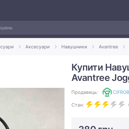
есуари
Аксесуари
Навушники
Avantree
Купити Наву
Avantree Jog
Продавець:
CIFRO
Стан: