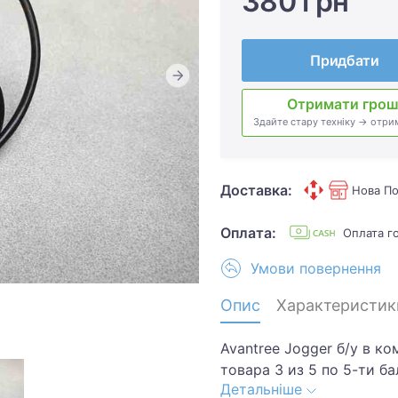
380 грн
Придбати
Отримати грош
Здайте стару техніку → отри
Доставка:
Нова По
Оплата:
Оплата г
Умови повернення
Опис
Характеристик
Avantree Jogger б/у в к
товара 3 из 5 по 5-ти б
Детальніше
потертости.Хотите скид