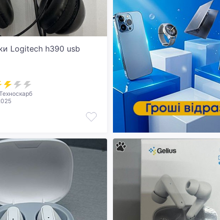
и Logitech h390 usb
Техноскарб
2025