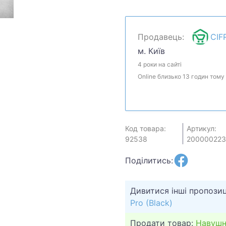
мы посмотрим, что смож
у менеджера. Товар мож
Продавець:
CIF
м. Київ
4 роки на сайті
Online близько 13 годин тому
Код товара:
Артикул:
92538
200000223
Поділитись:
Дивитися інші пропозиц
Pro (Black)
Продати товар:
Навушн