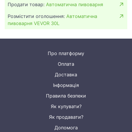
Продати товар:
Автоматична пивоварня
Діапазон потужності: 100-2500 Вт (діапазон: 100 Вт)
Діапазон температур: 25–100 ℃ (калібрування ± 10
Розмістити оголошення:
Автоматична
℃)
пивоварня VEVOR 30L
Діапазон часу: 1-180 хвилин
Матеріал: нержавіюча сталь 304 (товщина 0,02
дюйма)
Розмір: 42,0 x 35,5 x 82 см
Про платформу
Вага упаковки: 14,7 кг
Оплата
Доставка
Інформація
Правила безпеки
Як купувати?
Як продавати?
Допомога