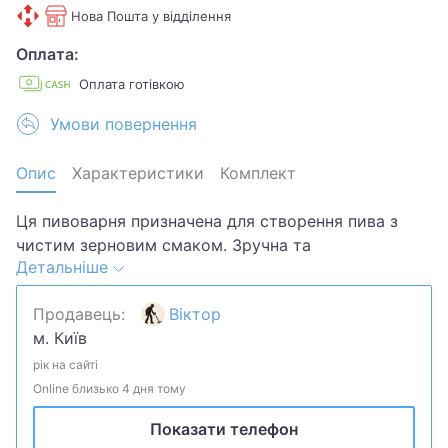
Нова Пошта у відділення
Оплата:
Оплата готівкою
Умови повернення
Опис
Характеристики
Комплект
Ця пивоварня призначена для створення пива з
чистим зерновим смаком. Зручна та
Детальніше
багатофункціональна панель управління спрощує
весь процес пивоваріння, роблячи його більш
Продавець:
Віктор
цікавим. У комплект входять всі необхідні деталі та
м. Київ
аксесуари для збирання пивоварні, як для великих,
так і для малих обсягів. Будь то ваше нове хобі або
рік на сайті
перспектива створення продукту для бізнесу,
Online близько 4 дня тому
додайте цю систему до свого списку та відкрийте
Показати телефон
для себе світ пивоваріння.