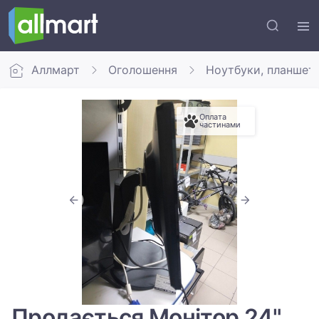
Аллмарт
Оголошення
Ноутбуки, планшет
Оплата
частинами
Продається Монітор 24"