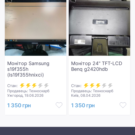
Монітор Samsung
Монітор 24" TFT-LCD
s19f355h
Benq g2420hdb
(ls19f355hnixci)
Стан:
Стан:
Продавець: Техноскарб
Продавець: Техноскарб
Ужгород, 19.06.2026
Київ, 08.04.2026
1 350 грн
1 350 грн