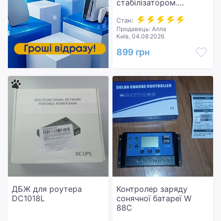
стабілізатором.
EnerGenie EG-UPS-001
із стабілізатором
Стан:
Продавець: Алла
змінної напруги, 650
Київ, 04.08.2026
ВтA
899 грн
ДБЖ для роутера
Контролер заряду
DC1018L
сонячної батареї W
88C