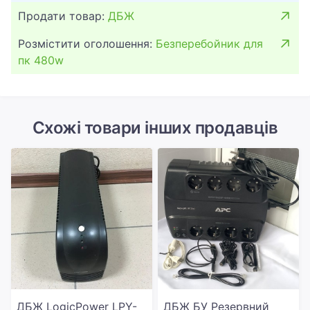
Продати товар:
ДБЖ
Розмістити оголошення:
Безперебойник для
пк 480w
Схожі товари інших продавців
ДБЖ LogicPower LPY-
ДБЖ БУ Резервний