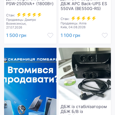
PSW-2500VA+ (1800Вт)
ДБЖ APC Back-UPS ES
550VA (BE550G-RS)
Стан:
Стан:
Продавець: Дмитро
Продавець: Алла
Вознесенськ,
Київ, 04.08.2026
27.07.2026
1 500 грн
1 100 грн
ДБЖ із стабілізатором
ДБЖ Б/В із