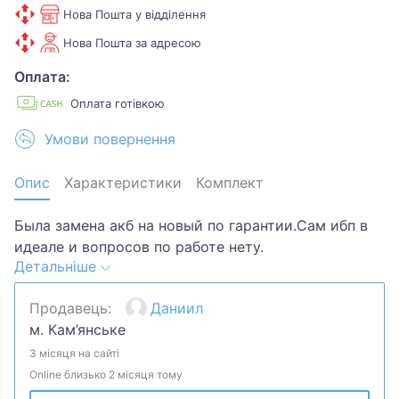
Нова Пошта у відділення
Нова Пошта за адресою
Оплата:
Оплата готівкою
Умови повернення
Опис
Характеристики
Комплект
Была замена акб на новый по гарантии.Сам ибп в
идеале и вопросов по работе нету.
Детальніше
Я купил мощнее пока ждал этот и теперь мне он не
Продавець:
Даниил
нужен.Коробка и документы в наличии.По всем
м. Кам’янське
вопросам пишите)
3 місяця на сайті
Online близько 2 місяця тому