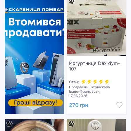
Йогуртниця Dex dym-
107
Стан:
Продавець: Техноскарб
Івано-Франківськ,
17.06.2026
270 грн