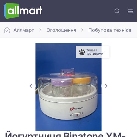
Аллмарт
Оголошення
Побутова техніка
Оплата
частинами
Йогуртниця Binatone YM-