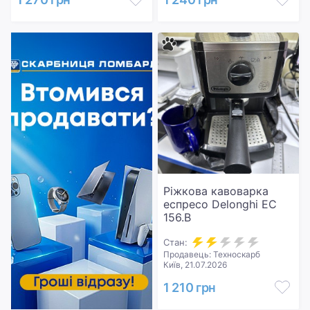
Ріжкова кавоварка
еспресо Delonghi EC
156.B
Стан:
Продавець: Техноскарб
Київ, 21.07.2026
1 210 грн