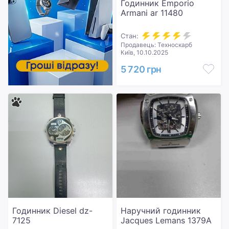
Годинник Emporio
Armani ar 11480
Стан:
Продавець: Техноскарб
Київ, 10.10.2025
5 720 грн
Годинник Diesel dz-
Наручний годинник
7125
Jacques Lemans 1379A