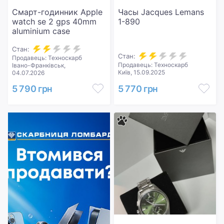
Смарт-годинник Apple
Часы Jacques Lemans
watch se 2 gps 40mm
1-890
aluminium case
Стан:
Стан:
Продавець: Техноскарб
Продавець: Техноскарб
Івано-Франківськ,
Київ, 15.09.2025
04.07.2026
5 790 грн
5 770 грн