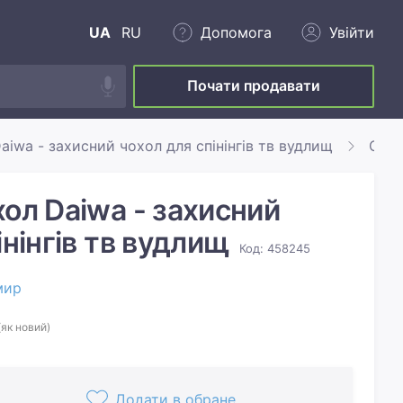
UA
RU
Допомога
Увійти
Почати продавати
aiwa - захисний чохол для спінінгів тв вудлищ
Ого
ол Daiwa - захисний
інінгів тв вудлищ
Код: 458245
мир
(як новий)
Додати в обране