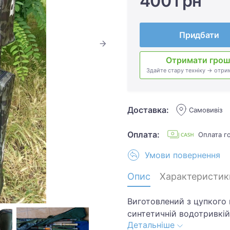
400 грн
Придбати
Отримати грош
Здайте стару техніку → отри
Доставка:
Самовивіз
Оплата:
Оплата г
Умови повернення
Опис
Характеристик
Виготовлений з цупкого 
синтетичній водотривкій 
Детальніше
товщина - 18 см. Два від