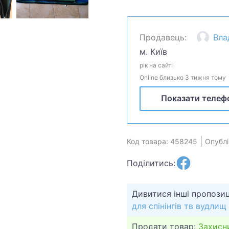
прутів, а при необхіднос
прутів, якщо їх розташув
довжиною 44 та 59 см., 
Продавець:
Вла
вказані з умовою вільно
м. Київ
або на плечі. Пересила
рік на сайті
платажем з передоплатою
Online близько 3 тижня тому
Показати телеф
Код товара: 458245
Опублі
Поділитись:
Дивитися інші пропозиц
для спінінгів тв вудлищ
Продати товар:
Захисн