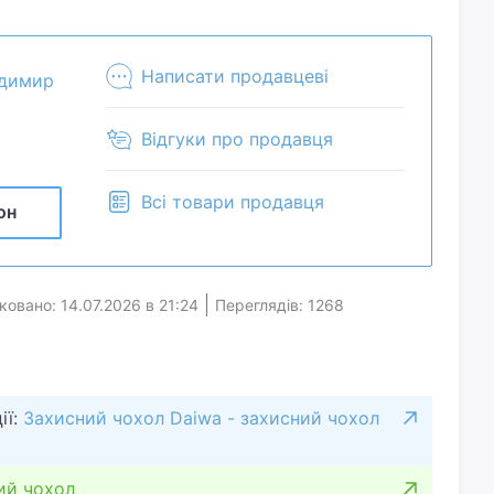
ті й більше. З катушками вміщується від 2 до 4
ати асиметрично. Дві місткі бічні кишені
висотою 12 см., шириною 7 см. Всі розміри
Написати продавцеві
димир
го закриття замків. Переносити можна, як сумку
ння Укрпоштою (не Новою поштою) накладним
Відгуки про продавця
 150 грн. - пересилання туди і назад
Всі товари продавця
он
ковано: 14.07.2026 в 21:24
Переглядів: 1268
ії:
Захисний чохол Daiwa - захисний чохол
ий чохол