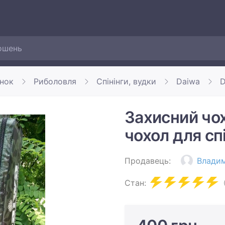
инок
Риболовля
Спінінги, вудки
Daiwa
D
Захисний чох
чохол для сп
Продавець:
Влади
Стан: