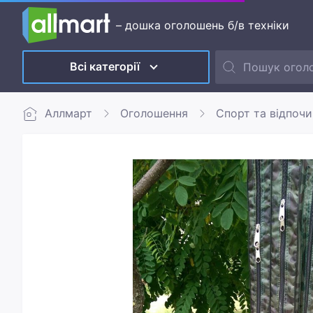
– дошка оголошень б/в техніки
Всі категорії
Аллмарт
Оголошення
Спорт та відпоч