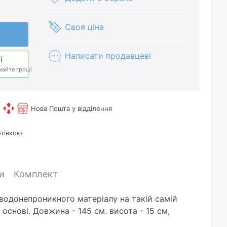
Своя ціна
Написати продавцеві
і
майте гроші
Нова Пошта у відділення
отівкою
и
Комплект
водонепроникного матеріалу на такій самій
основі. Довжина - 145 см. висота - 15 см,
ділення, у кожне з яких вільно вміщується 5