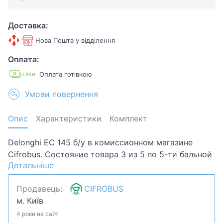
Доставка:
Нова Пошта у відділення
Оплата:
Оплата готівкою
Умови повернення
Опис
Характеристики
Комплект
Delonghi EC 145 б/у в комиссионном магазине
Cifrobus. Состояние товара 3 из 5 по 5-ти бальной
Детальніше
системе. Примечание:
царапины,потертости..Хотите скидку? Давайте
Продавець:
CIFROBUS
обсудим. Предложите свою цену и мы посмотрим,
м. Київ
что сможем сделать.Уточняйте наличие и
комплектацию у менеджера. Товар может быть
4 роки на сайті