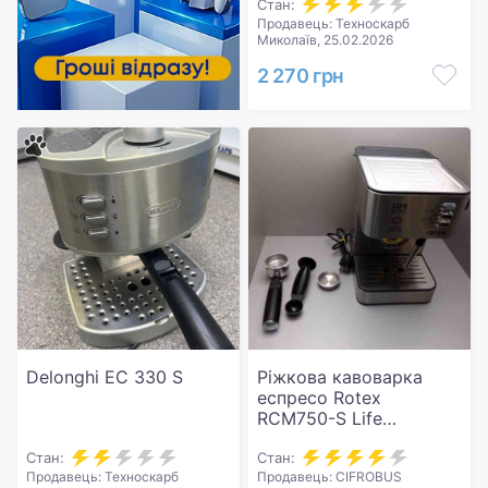
Стан:
Продавець: Техноскарб
Миколаїв, 25.02.2026
2 270 грн
Delonghi EC 330 S
Ріжкова кавоварка
еспресо Rotex
RCM750-S Life
Espresso
Стан:
Стан:
Продавець: Техноскарб
Продавець: CIFROBUS