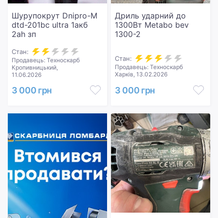
Шурупокрут Dnipro-M
Дриль ударний до
dtd-201bc ultra 1акб
1300Вт Metabo bev
2ah зп
1300-2
Стан:
Стан:
Продавець: Техноскарб
Продавець: Техноскарб
Кропивницький,
Харків, 13.02.2026
11.06.2026
3 000 грн
3 000 грн