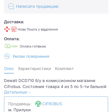
Написати продавцеві
Доставка:
Нова Пошта у відділення
Оплата:
Оплата готівкою
Умови повернення
Опис
Характеристики
Комплект
Dewalt DCD710 б/у в комиссионном магазине
Cifrobus. Состояние товара 4 из 5 по 5-ти бальной
Детальніше
системе. Примечание: следы использования.
Комплектация товара: кейс, 1 акб.Хотите скидку?
Продавець:
CIFROBUS
Давайте обсудим. Предложите свою цену и мы
м. Прилуки
посмотрим, что сможем сделать.Уточняйте