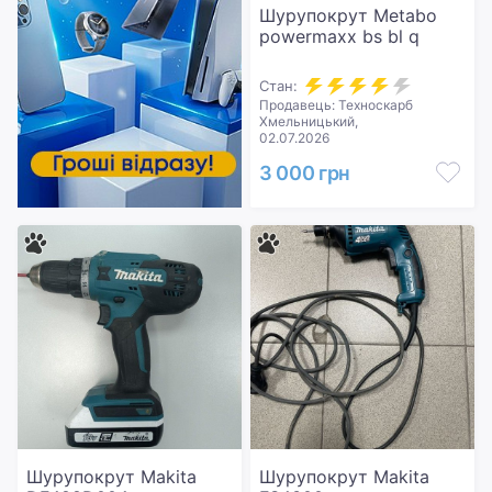
Шурупокрут Metabo
powermaxx bs bl q
Стан:
Продавець: Техноскарб
Хмельницький,
02.07.2026
3 000 грн
Шурупокрут Makita
Шурупокрут Makita