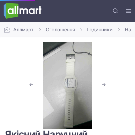
Аллмарт
Оголошення
Годинники
Нар
Якісний Наручний