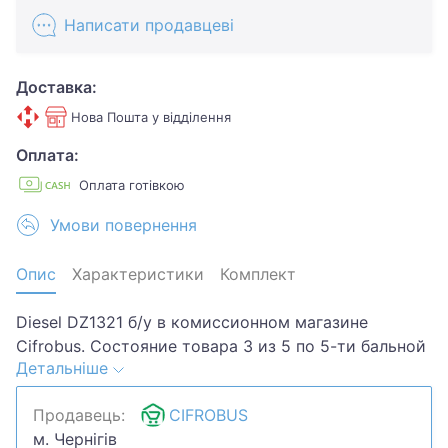
Написати продавцеві
Доставка:
Нова Пошта у відділення
Оплата:
Оплата готівкою
Умови повернення
Опис
Характеристики
Комплект
Diesel DZ1321 б/у в комиссионном магазине
Cifrobus. Состояние товара 3 из 5 по 5-ти бальной
Детальніше
системе. Примечание: царапины/потертости.
Комплектация товара: -.Хотите скидку? Давайте
Продавець:
CIFROBUS
обсудим. Предложите свою цену и мы посмотрим,
м. Чернігів
что сможем сделать.Уточняйте наличие и