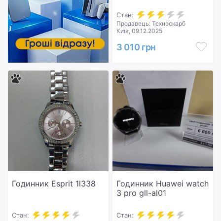
Стан:
Продавець: Техноскарб
Київ, 09.12.2025
3 010 грн
Годинник Esprit 1l338
Годинник Huawei watch
3 pro gll-al01
Стан:
Стан: