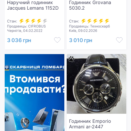
Наручний годинник
Годинник Grovana
Jacques Lemans 1152D
5030.2
Стан:
Стан:
Продавець: CIFROBUS
Продавець: Техноскарб
Чернігів, 04.02.2022
Київ, 09.02.2026
3 036 грн
3 010 грн
Годинник Emporio
Armani ar-2447