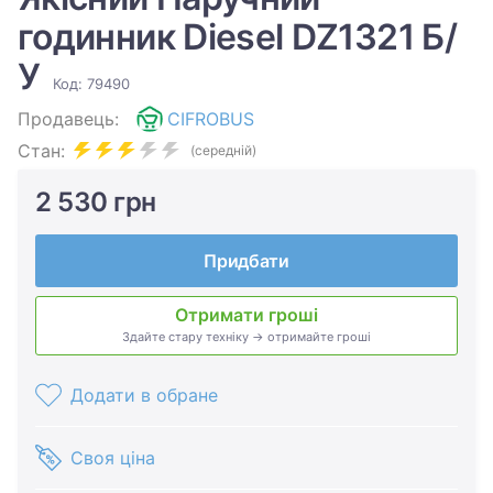
годинник Diesel DZ1321 Б/
У
Код: 79490
Продавець:
CIFROBUS
Стан:
(середній)
2 530 грн
Придбати
Отримати гроші
Здайте стару техніку → отримайте гроші
Додати в обране
Своя ціна