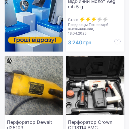
Відбійний молот Aeg
mh 5 g
Стан:
Продавець: Техноскарб
Хмельницький,
18.04.2025
3 240 грн
Перфоратор Dewalt
Перфоратор Crown
d25103
CT18114 BMC