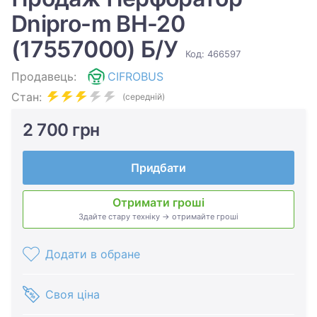
Dnipro-m BH-20
(17557000) Б/У
Код: 466597
Продавець:
CIFROBUS
Стан:
(середній)
2 700 грн
Придбати
Отримати гроші
Здайте стару техніку → отримайте гроші
Додати в обране
Своя ціна