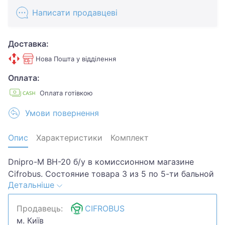
Написати продавцеві
Доставка:
Нова Пошта у відділення
Оплата:
Оплата готівкою
Умови повернення
Опис
Характеристики
Комплект
Dnipro-M BH-20 б/у в комиссионном магазине
Cifrobus. Состояние товара 3 из 5 по 5-ти бальной
Детальніше
системе. Примечание:
Царапины,потертости,отслаивается резиновая
Продавець:
CIFROBUS
накладка на ручке,забита пылью кнопка ВКЛ.
м. Київ
Комплектация товара: Ручка.Хотите скидку?