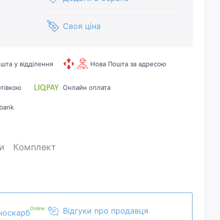
Своя ціна
шта у відділення
Нова Пошта за адресою
отівкою
Онлайн оплата
bank
и
Комплект
Online
Відгуки про продавця
носкарб