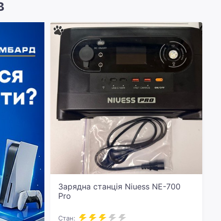
в
Зарядна станція Niuess NE-700
Pro
Стан: