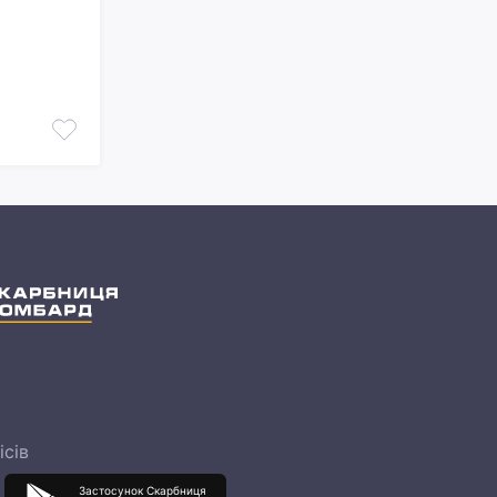
ісів
Застосунок Скарбниця