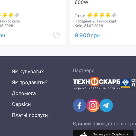
600W
Стан:
Техноскарб
Продавець: Техноскарб
05.2026
Київ, 31.07.2026
рн
9 900 грн
Партнери:
Як купувати?
Як продавати?
Допомога
Сервіси
Платні послуги
Єдиний ключ до всіх серв
Застосунок Скарбниця