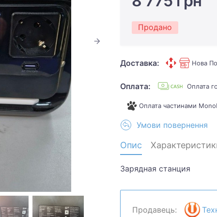
8 775 грн
Продано
Доставка:
Нова По
Оплата:
Оплата г
Оплата частинами Mono
Умови повернення
Опис
Характеристик
Зарядная станция
Продавець:
Тех