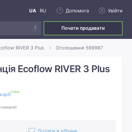
UA
RU
Допомога
Увійти
Почати продавати
coflow RIVER 3 Plus
Оголошення 599987
ція Ecoflow RIVER 3 Plus
Online
карб
(середній)
Додати в обране