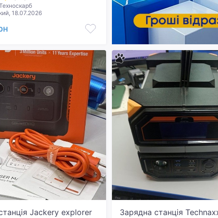
Техноскарб
ий, 18.07.2026
рн
танція Jackery explorer
Зарядна станція Technax