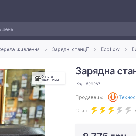
жерела живлення
Зарядні станції
Ecoflow
E
Зарядна стан
Оплата
частинами
Код: 599987
Продавець:
Технос
Стан: