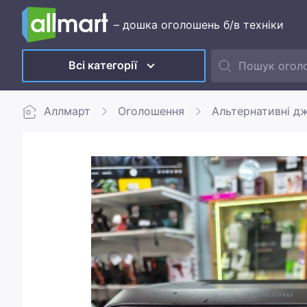
– дошка оголошень б/в техніки
Всі категорії
Аллмарт
Оголошення
Альтернативні д