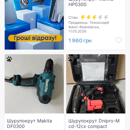
HP0300
Стан:
Продавець: Техноскарб
Івано-Франківськ,
11.05.2026
1 960 грн
Шурупокрут Makita
Шурупокрут Dnipro-M
DF0300
cd-12cx compact